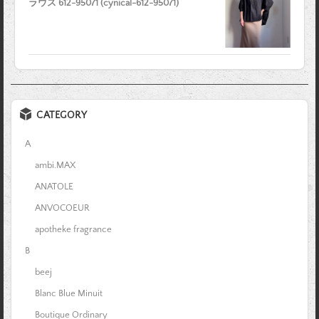
ラウス 612-95071 (cynical-612-95071)
CATEGORY
A
ambi.MAX
ANATOLE
ANVOCOEUR
apotheke fragrance
B
beej
Blanc Blue Minuit
Boutique Ordinary