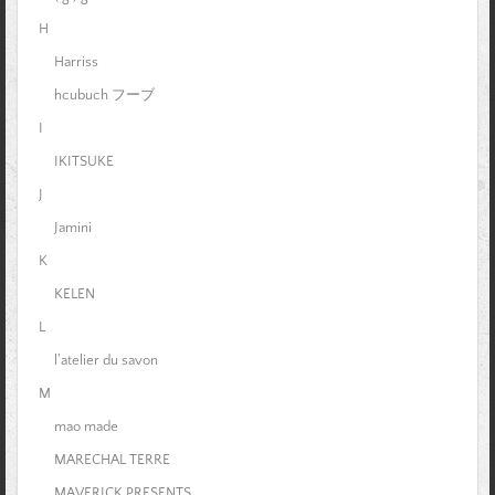
H
Harriss
hcubuch フーブ
I
IKITSUKE
J
Jamini
K
KELEN
L
l'atelier du savon
M
mao made
MARECHAL TERRE
MAVERICK PRESENTS