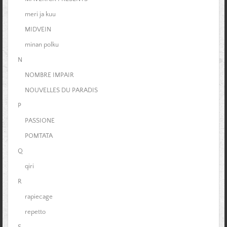
meri ja kuu
MIDVEIN
minan polku
N
NOMBRE IMPAIR
NOUVELLES DU PARADIS
P
PASSIONE
POMTATA
Q
qiri
R
rapiecage
repetto
S