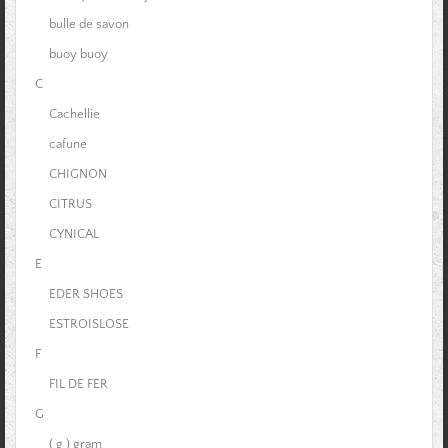
bulle de savon
buoy buoy
C
Cachellie
cafune
CHIGNON
CITRUS
CYNICAL
E
EDER SHOES
ESTROISLOSE
F
FIL DE FER
G
( g ) gram