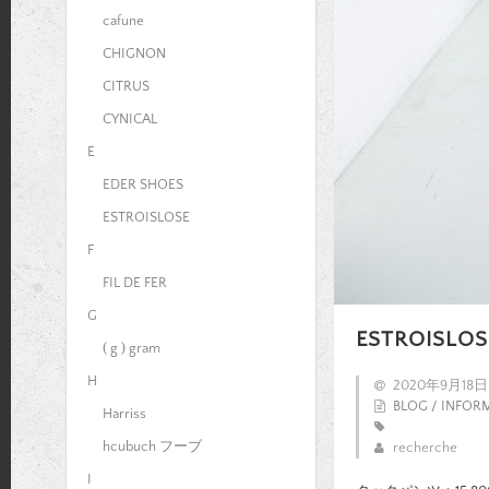
cafune
CHIGNON
CITRUS
CYNICAL
E
EDER SHOES
ESTROISLOSE
F
FIL DE FER
G
ESTROISLOS
( g ) gram
H
2020年9月18日
BLOG / INFOR
Harriss
hcubuch フーブ
recherche
I