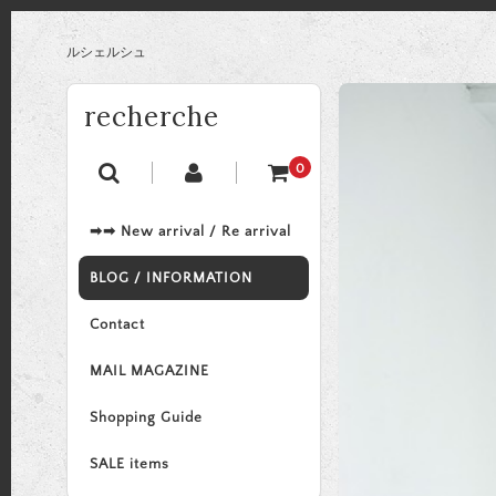
ルシェルシュ
recherche
0
➡➡ New arrival / Re arrival
BLOG / INFORMATION
Contact
MAIL MAGAZINE
Shopping Guide
SALE items