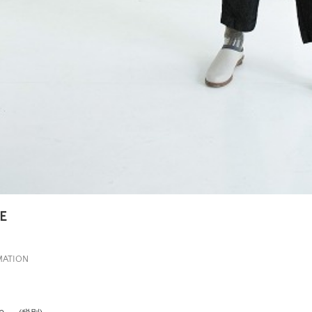
E
MATION