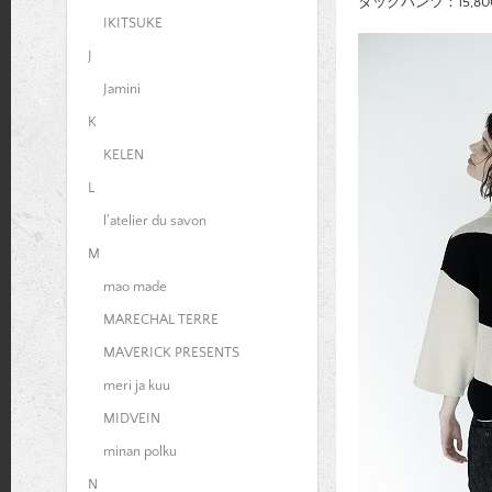
タックパンツ：15,800
IKITSUKE
J
Jamini
K
KELEN
L
l'atelier du savon
M
mao made
MARECHAL TERRE
MAVERICK PRESENTS
meri ja kuu
MIDVEIN
minan polku
N