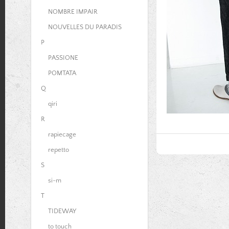
NOMBRE IMPAIR
NOUVELLES DU PARADIS
P
PASSIONE
POMTATA
Q
qiri
R
rapiecage
repetto
S
si-m
T
TIDEWAY
to touch