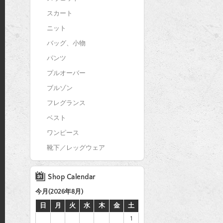
スカート
ニット
バッグ、小物
パンツ
プルオーバー
ブルゾン
フレグランス
ベスト
ワンピース
靴下／レッグウェア
Shop Calendar
今月(2026年8月)
日
月
火
水
木
金
土
1