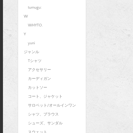
tumugu:
W
WHYTO.
Y
yuni
ジャンル
Tシャツ
アクセサリー
カーディガン
カットソー
コート、ジャケット
サロペット/オールインワン
シャツ、ブラウス
シューズ、サンダル
スウェット