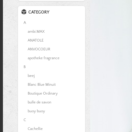
CATEGORY
A
ambi.MAX
ANATOLE
ANVOCOEUR
apotheke fragrance
B
beej
Blanc Blue Minuit
Boutique Ordinary
bulle de savon
buoy buoy
C
Cachellie