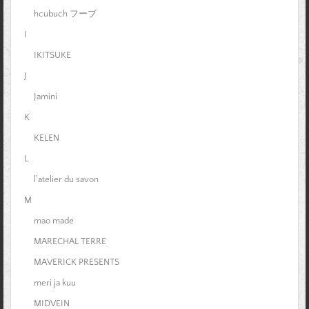
hcubuch フーブ
I
IKITSUKE
J
Jamini
K
KELEN
L
l'atelier du savon
M
mao made
MARECHAL TERRE
MAVERICK PRESENTS
meri ja kuu
MIDVEIN