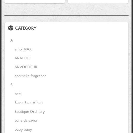
CATEGORY
A
ambi.MAX
ANATOLE
ANVOCOEUR
apotheke fragrance
B
beej
Blanc Blue Minuit
Boutique Ordinary
bulle de savon
buoy buoy