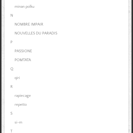
minan polku
N
NOMBRE IMPAIR
NOUVELLES DU PARADIS
P
PASSIONE
POMTATA
Q
qiri
R
rapiecage
repetto
S
si-m
T