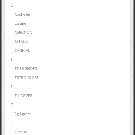
C
Cachellie
cafune
CHIGNON
CITRUS
CYNICAL
E
EDER SHOES
ESTROISLOSE
F
FIL DE FER
G
( g ) gram
H
Harriss