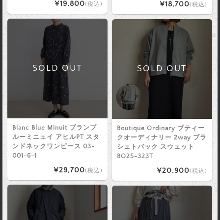
¥19,800
¥18,700
(税込)
(税込)
SOLD OUT
SOLD OUT
Blanc Blue Minuit ブランブ
Boutique Ordinary ブティー
ルーミニュイ アヒルPT スタ
クオーディナリー 2way ブラ
ンドネックワンピース 03-
シュトバック スウェット
001-6-1
BO25-323T
¥29,700
¥20,900
(税込)
(税込)