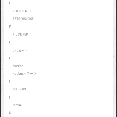
E
EDER SHOES
ESTROISLOSE
F
FIL DE FER
G
( g ) gram
H
Harriss
hcubuch フーブ
I
IKITSUKE
J
Jamini
K