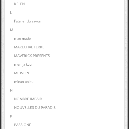
KELEN
L
l'atelier du savon
M
mao made
MARECHAL TERRE
MAVERICK PRESENTS
meri ja kuu
MIDVEIN
minan polku
N
NOMBRE IMPAIR
NOUVELLES DU PARADIS
P
PASSIONE