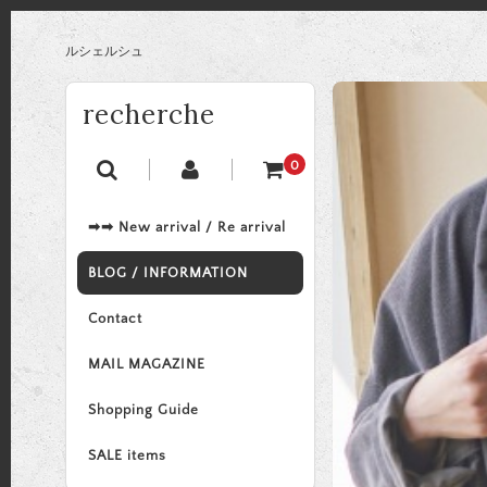
ルシェルシュ
recherche
0
➡➡ New arrival / Re arrival
BLOG / INFORMATION
Contact
MAIL MAGAZINE
Shopping Guide
SALE items