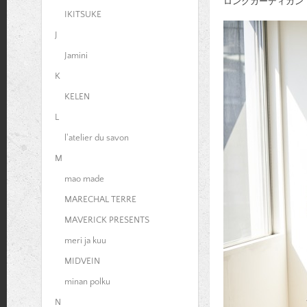
ロングカーディガン：22,0
IKITSUKE
J
Jamini
K
KELEN
L
l'atelier du savon
M
mao made
MARECHAL TERRE
MAVERICK PRESENTS
meri ja kuu
MIDVEIN
minan polku
N