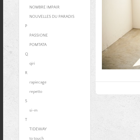
NOMBRE IMPAIR
NOUVELLES DU PARADIS
P
PASSIONE
POMTATA
Q
qiri
R
rapiecage
repetto
S
si-m
T
TIDEWAY
to touch