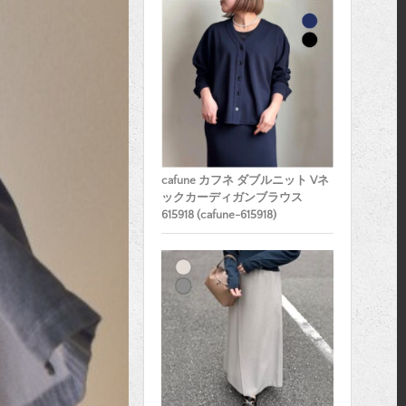
cafune カフネ ダブルニット Vネ
ックカーディガンブラウス
615918 (cafune-615918)