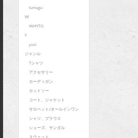
tumugu:
W
WHYTO.
Y
yuni
ジャンル
Tシャツ
アクセサリー
カーディガン
カットソー
コート、ジャケット
サロペット/オールインワン
シャツ、ブラウス
シューズ、サンダル
スウェット