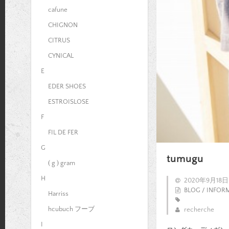
cafune
CHIGNON
CITRUS
CYNICAL
E
EDER SHOES
ESTROISLOSE
F
FIL DE FER
G
tumugu
( g ) gram
H
2020年9月18日
BLOG / INFOR
Harriss
hcubuch フーブ
recherche
I