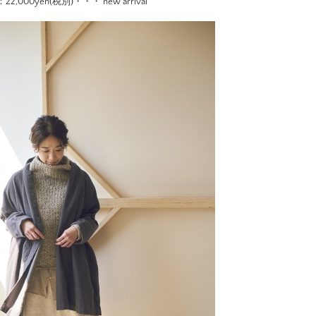
00yen(税別)・・・ new arrival