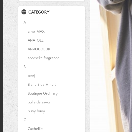
CATEGORY
A
ambi.MAX
ANATOLE
ANVOCOEUR
apotheke fragrance
B
beej
Blanc Blue Minuit
Boutique Ordinary
bulle de savon
buoy buoy
C
Cachellie