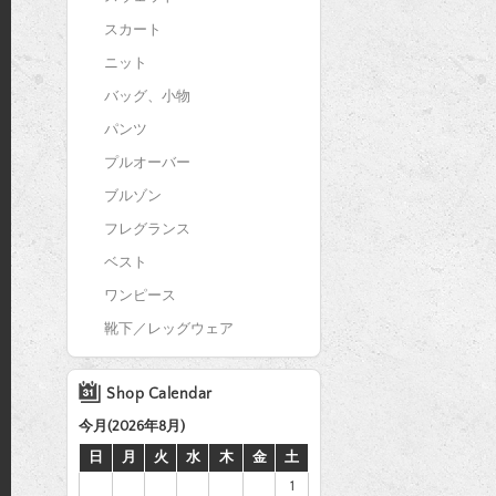
スカート
ニット
バッグ、小物
パンツ
プルオーバー
ブルゾン
フレグランス
ベスト
ワンピース
靴下／レッグウェア
Shop Calendar
今月(2026年8月)
日
月
火
水
木
金
土
1