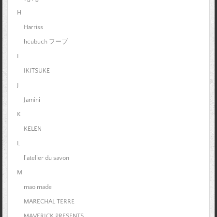
H
Harriss
hcubuch フーブ
I
IKITSUKE
J
Jamini
K
KELEN
L
l'atelier du savon
M
mao made
MARECHAL TERRE
MAVERICK PRESENTS