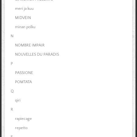
meri ja kuu
MIDVEIN
minan polku
N
NOMBRE IMPAIR
NOUVELLES DU PARADIS
P
PASSIONE
POMTATA
Q
qiri
R
rapiecage
repetto
S