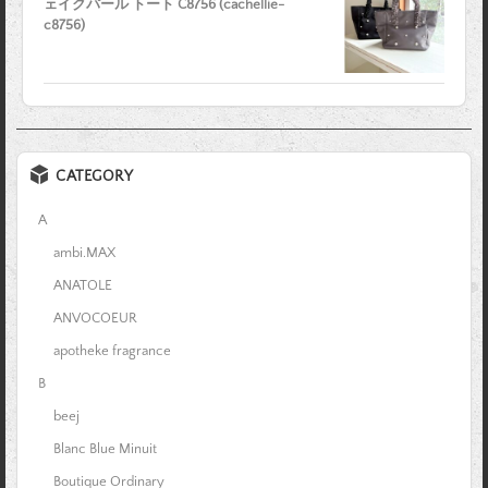
ェイクパール トート C8756 (cachellie-
c8756)
CATEGORY
A
ambi.MAX
ANATOLE
ANVOCOEUR
apotheke fragrance
B
beej
Blanc Blue Minuit
Boutique Ordinary