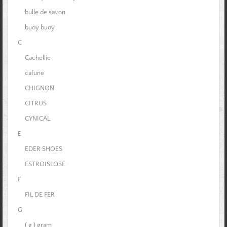
bulle de savon
buoy buoy
C
Cachellie
cafune
CHIGNON
CITRUS
CYNICAL
E
EDER SHOES
ESTROISLOSE
F
FIL DE FER
G
( g ) gram