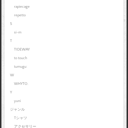
rapiecage
repetto
S
si-m
T
TIDEWAY
to touch
tumugu:
W
WHYTO.
Y
yuni
ジャンル
Tシャツ
アクセサリー