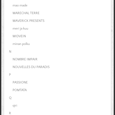
mao made
MARECHAL TERRE
MAVERICK PRESENTS
meri ja kuu
MIDVEIN
minan polku
N
NOMBRE IMPAIR
NOUVELLES DU PARADIS
P
PASSIONE
POMTATA
Q
qiri
R