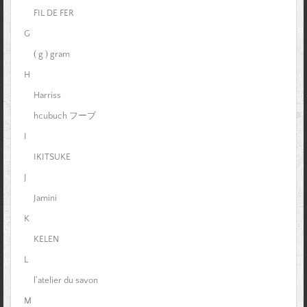
FIL DE FER
G
( g ) gram
H
Harriss
hcubuch フーブ
I
IKITSUKE
J
Jamini
K
KELEN
L
l'atelier du savon
M