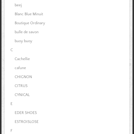
beej
Blanc Blue Minuit
Boutique Ordinary
bulle de savon
buoy buoy
C
Cachellie
cafune
CHIGNON
CITRUS
CYNICAL
E
EDER SHOES
ESTROISLOSE
F