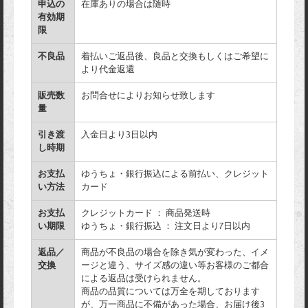
申込の
在庫ありの場合は随時
有効期
限
不良品
着払いご返品後、良品と交換もしくはご希望に
より代金返還
販売数
お問合せによりお知らせ致します
量
引き渡
入金日より3日以内
し時期
お支払
ゆうちょ・銀行振込による前払い、クレジット
い方法
カード
お支払
クレジットカード ： 商品発送時
い期限
ゆうちょ・銀行振込 ： 注文日より7日以内
返品／
商品が不良品の場合を除き気が変わった、イメ
交換
ージと違う、サイズ感の違い等お客様のご都合
による返品は受けられません。
商品の品質については万全を期しております
が、万一商品に不備があった場合、お届け後3