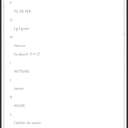
F
FIL DE FER
G
( g ) gram
H
Harriss
hcubuch フーブ
I
IKITSUKE
J
Jamini
K
KELEN
L
l'atelier du savon