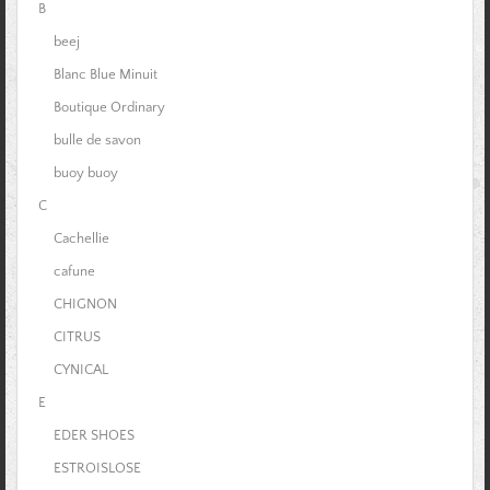
B
beej
Blanc Blue Minuit
Boutique Ordinary
bulle de savon
buoy buoy
C
Cachellie
cafune
CHIGNON
CITRUS
CYNICAL
E
EDER SHOES
ESTROISLOSE