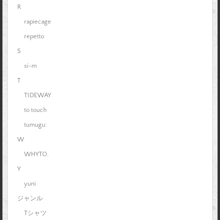
R
rapiecage
repetto
S
si-m
T
TIDEWAY
to touch
tumugu:
W
WHYTO.
Y
yuni
ジャンル
Tシャツ