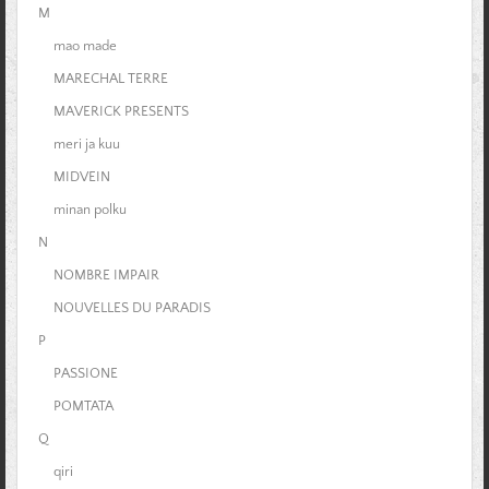
M
mao made
MARECHAL TERRE
MAVERICK PRESENTS
meri ja kuu
MIDVEIN
minan polku
N
NOMBRE IMPAIR
NOUVELLES DU PARADIS
P
PASSIONE
POMTATA
Q
qiri