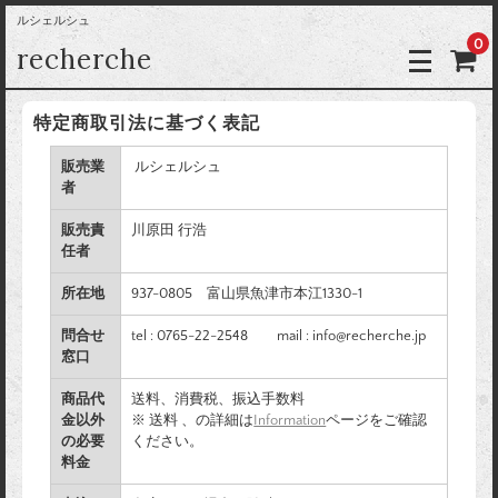
ルシェルシュ
0
recherche
特定商取引法に基づく表記
販売業
ルシェルシュ
者
販売責
川原田 行浩
任者
所在地
937-0805 富山県魚津市本江1330-1
問合せ
tel : 0765-22-2548 mail : info@recherche.jp
窓口
商品代
送料、消費税、振込手数料
金以外
※ 送料 、の詳細は
Information
ページをご確認
の必要
ください。
料金