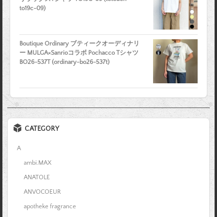
to19c-09)
Boutique Ordinary ブティークオーディナリ
ー MULGA×Sanrioコラボ Pochacco Tシャツ
BO26-537T (ordinary-bo26-537t)
CATEGORY
A
ambi.MAX
ANATOLE
ANVOCOEUR
apotheke fragrance