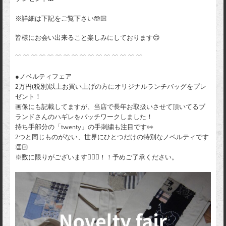
※詳細は下記をご覧下さい🤲🏻
皆様にお会い出来ること楽しみにしております😊
﹋ ﹋ ﹋ ﹋ ﹋ ﹋ ﹋ ﹋ ﹋ ﹋ ﹋ ﹋ ﹋ ﹋ ﹋ ﹋
●ノベルティフェア
2万円(税別)以上お買い上げの方にオリジナルランチバッグをプレ
ゼント！
画像にも記載してますが、当店で長年お取扱いさせて頂いてるブ
ランドさんのハギレをパッチワークしました！
持ち手部分の「twenty」の手刺繍も注目です👀
2つと同じものがない、世界にひとつだけの特別なノベルティです
👏🏻
※数に限りがございます🙇🏼‍♀️！！予めご了承ください。