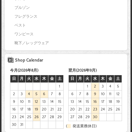
ブルゾン
フレグランス
ベスト
ワンピース
靴下／レッグウェア
Shop Calendar
今月(2026年8月)
翌月(2026年9月)
日
月
火
水
木
金
土
日
月
火
水
木
金
土
1
1
2
3
4
5
2
3
4
5
6
7
8
6
7
8
9
10
11
12
9
10
11
12
13
14
15
13
14
15
16
17
18
19
16
17
18
19
20
21
22
20
21
22
23
24
25
26
23
24
25
26
27
28
29
27
28
29
30
30
31
(
発送業務休日)