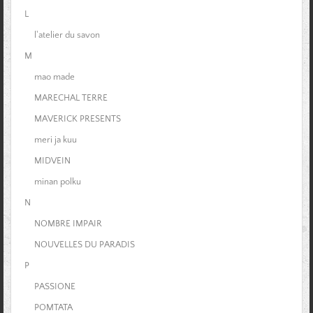
L
l'atelier du savon
M
mao made
MARECHAL TERRE
MAVERICK PRESENTS
meri ja kuu
MIDVEIN
minan polku
N
NOMBRE IMPAIR
NOUVELLES DU PARADIS
P
PASSIONE
POMTATA