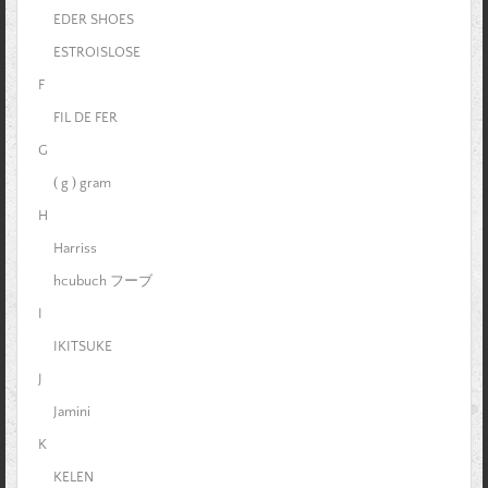
EDER SHOES
ESTROISLOSE
F
FIL DE FER
G
( g ) gram
H
Harriss
hcubuch フーブ
I
IKITSUKE
J
Jamini
K
KELEN