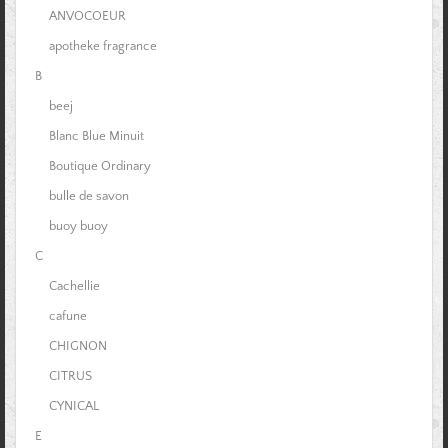
ANVOCOEUR
apotheke fragrance
B
beej
Blanc Blue Minuit
Boutique Ordinary
bulle de savon
buoy buoy
C
Cachellie
cafune
CHIGNON
CITRUS
CYNICAL
E