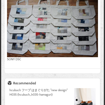
SONY DSC
Recommended
hcubuch フーブ はまぐりがた "new design"
H035 (hcubuch_h035-hamaguri)