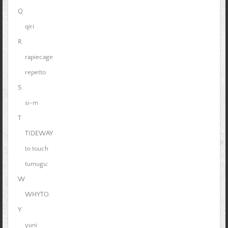
Q
qiri
R
rapiecage
repetto
S
si-m
T
TIDEWAY
to touch
tumugu:
W
WHYTO.
Y
yuni