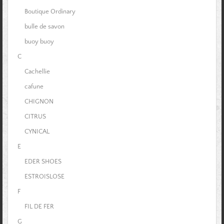
Boutique Ordinary
bulle de savon
buoy buoy
C
Cachellie
cafune
CHIGNON
CITRUS
CYNICAL
E
EDER SHOES
ESTROISLOSE
F
FIL DE FER
G