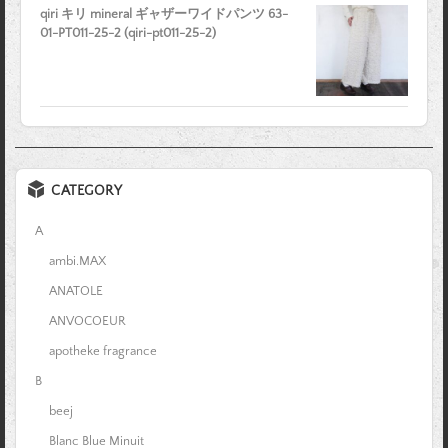
qiri キリ mineral ギャザーワイドパンツ 63-
01-PT011-25-2 (qiri-pt011-25-2)
CATEGORY
A
ambi.MAX
ANATOLE
ANVOCOEUR
apotheke fragrance
B
beej
Blanc Blue Minuit