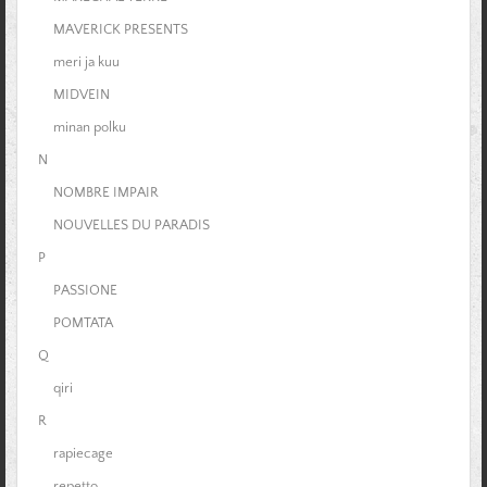
MAVERICK PRESENTS
meri ja kuu
MIDVEIN
minan polku
N
NOMBRE IMPAIR
NOUVELLES DU PARADIS
P
PASSIONE
POMTATA
Q
qiri
R
rapiecage
repetto