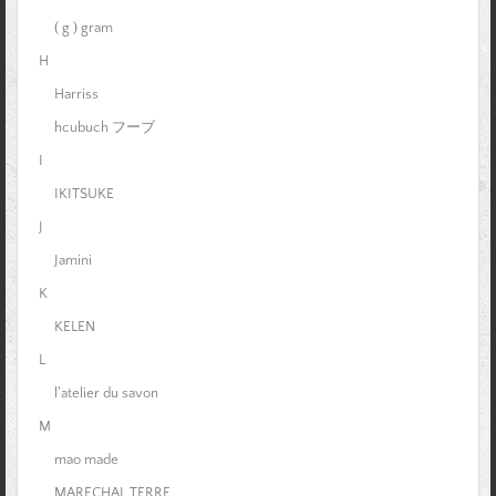
( g ) gram
H
Harriss
hcubuch フーブ
I
IKITSUKE
J
Jamini
K
KELEN
L
l'atelier du savon
M
mao made
MARECHAL TERRE