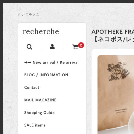
ルシェルシュ
recherche
APOTHEKE
【ネコポス/レ
0
➡➡ New arrival / Re arrival
BLOG / INFORMATION
Contact
MAIL MAGAZINE
Shopping Guide
SALE items