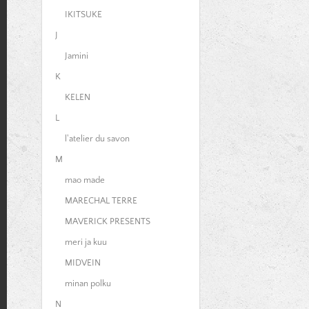
IKITSUKE
J
Jamini
K
KELEN
L
l'atelier du savon
M
mao made
MARECHAL TERRE
MAVERICK PRESENTS
meri ja kuu
MIDVEIN
minan polku
N