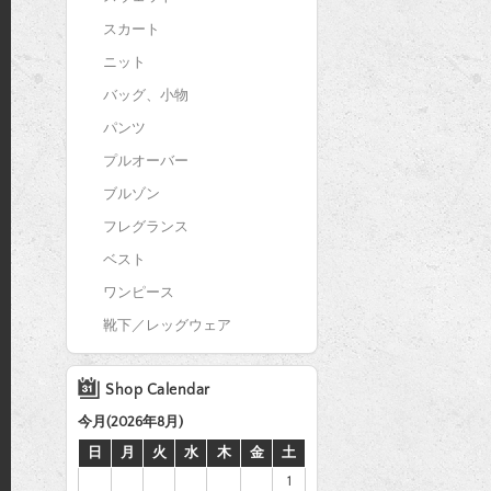
スカート
ニット
バッグ、小物
パンツ
プルオーバー
ブルゾン
フレグランス
ベスト
ワンピース
靴下／レッグウェア
Shop Calendar
今月(2026年8月)
日
月
火
水
木
金
土
1