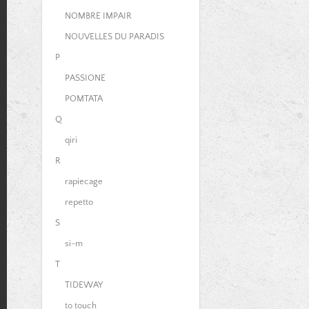
NOMBRE IMPAIR
NOUVELLES DU PARADIS
P
PASSIONE
POMTATA
Q
qiri
R
rapiecage
repetto
S
si-m
T
TIDEWAY
to touch