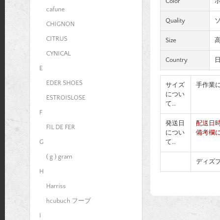
Color
cafune
Quality
CHIGNON
CITRUS
Size
高
CYNICAL
Country
E
EDER SHOES
サイズ
手作業
につい
ESTROISLOSE
て…
F
発送日
配送日
FIL DE FER
につい
備考欄
て…
G
( g ) gram
ディズ
H
Harriss
hcubuch フーブ
I