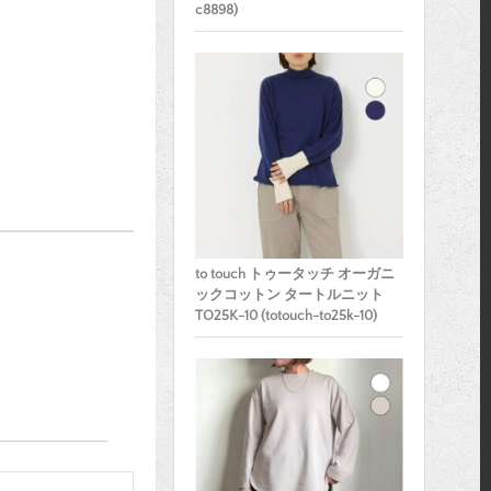
c8898)
to touch トゥータッチ オーガニ
ックコットン タートルニット
TO25K-10 (totouch-to25k-10)