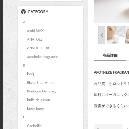
CATEGORY
A
ambi.MAX
ANATOLE
ANVOCOEUR
商品詳細
apotheke fragrance
B
APOTHEKE FRA
beej
Blanc Blue Minuit
高品質、小ロット生
Boutique Ordinary
原料にオーガニック
bulle de savon
読書ができるくらい
buoy buoy
C
Cachellie