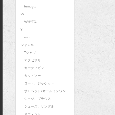
tumugu:
W
WHYTO.
Y
yuni
ジャンル
Tシャツ
アクセサリー
カーディガン
カットソー
コート、ジャケット
サロペット/オールインワン
シャツ、ブラウス
シューズ、サンダル
スウェット