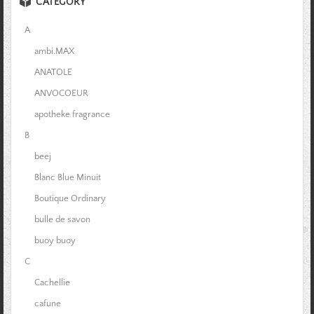
CATEGORY
A
ambi.MAX
ANATOLE
ANVOCOEUR
apotheke fragrance
B
beej
Blanc Blue Minuit
Boutique Ordinary
bulle de savon
buoy buoy
C
Cachellie
cafune