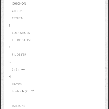
CHIGNON
CITRUS
CYNICAL
E
EDER SHOES
ESTROISLOSE
F
FIL DE FER
G
( g ) gram
H
Harriss
hcubuch フーブ
I
IKITSUKE