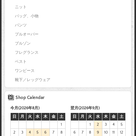
ニット
バッグ、小物
パンツ
プルオーバー
ブルゾン
フレグランス
ベスト
ワンピース
靴下／レッグウェア
Shop Calendar
今月(2026年8月)
翌月(2026年9月)
日
月
火
水
木
金
土
日
月
火
水
木
金
土
1
1
2
3
4
5
2
3
4
5
6
7
8
6
7
8
9
10
11
12