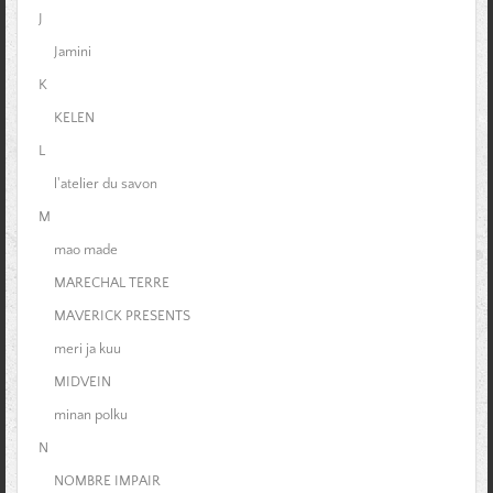
J
Jamini
K
KELEN
L
l'atelier du savon
M
mao made
MARECHAL TERRE
MAVERICK PRESENTS
meri ja kuu
MIDVEIN
minan polku
N
NOMBRE IMPAIR