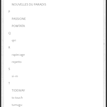
NOUVELLES DU PARADIS
P
PASSIONE
POMTATA
Q
qiri
R
rapiecage
repetto
S
si-m
T
TIDEWAY
to touch
tumugu: