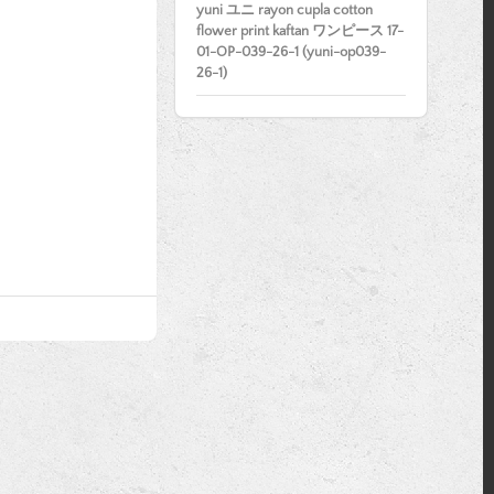
yuni ユニ rayon cupla cotton
flower print kaftan ワンピース 17-
01-OP-039-26-1 (yuni-op039-
26-1)