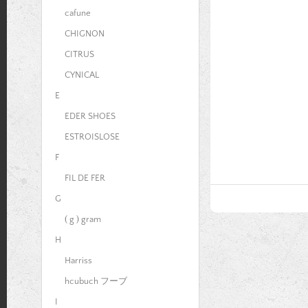
cafune
CHIGNON
CITRUS
CYNICAL
E
EDER SHOES
ESTROISLOSE
F
FIL DE FER
G
( g ) gram
H
Harriss
hcubuch フーブ
I