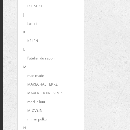
IKITSUKE
J
Jamini
K
KELEN
L
l'atelier du savon
M
mao made
MARECHAL TERRE
MAVERICK PRESENTS
meri ja kuu
MIDVEIN
minan polku
N