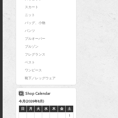
スカート
ニット
バッグ、小物
パンツ
プルオーバー
ブルゾン
フレグランス
ベスト
ワンピース
靴下／レッグウェア
Shop Calendar
今月(2026年8月)
日
月
火
水
木
金
土
1