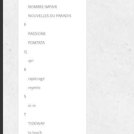
NOMBRE IMPAIR
NOUVELLES DU PARADIS
P
PASSIONE
POMTATA
Q
qiri
R
rapiecage
repetto
S
si-m
T
TIDEWAY
to touch