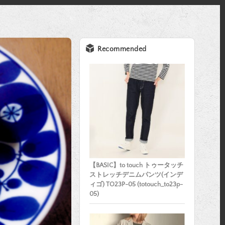
Recommended
【BASIC】to touch トゥータッチ
ストレッチデニムパンツ(インデ
ィゴ) TO23P-05 (totouch_to23p-
05)