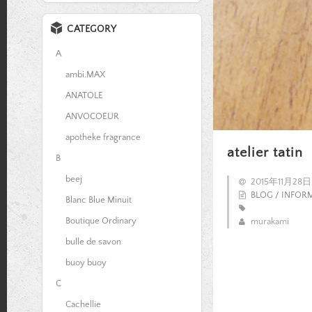
CATEGORY
A
ambi.MAX
ANATOLE
ANVOCOEUR
apotheke fragrance
atelier tatin
B
beej
2015年11月28日
BLOG / INFOR
Blanc Blue Minuit
Boutique Ordinary
murakami
bulle de savon
buoy buoy
C
Cachellie