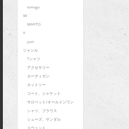
tumugu:
W
WHYTO.
Y
yuni
ジャンル
Tシャツ
アクセサリー
カーディガン
カットソー
コート、ジャケット
サロペット/オールインワン
シャツ、ブラウス
シューズ、サンダル
スウェット