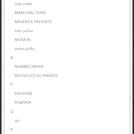
mao made
MARECHAL TERRE
MAVERICK PRESENTS
meri ja kuu
MIDVEIN
minan polku
N
NOMBRE IMPAIR
NOUVELLES DU PARADIS
P
PASSIONE
POMTATA
Q
qiri
R