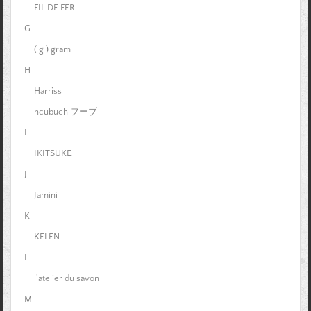
FIL DE FER
G
( g ) gram
H
Harriss
hcubuch フーブ
I
IKITSUKE
J
Jamini
K
KELEN
L
l'atelier du savon
M