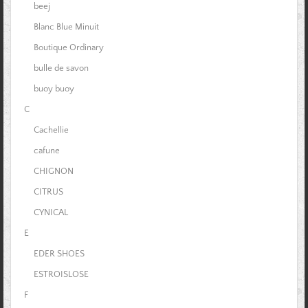
beej
Blanc Blue Minuit
Boutique Ordinary
bulle de savon
buoy buoy
C
Cachellie
cafune
CHIGNON
CITRUS
CYNICAL
E
EDER SHOES
ESTROISLOSE
F