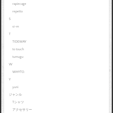
rapiecage
repetto
S
si-m
T
TIDEWAY
to touch
tumugu:
W
WHYTO.
Y
yuni
ジャンル
Tシャツ
アクセサリー