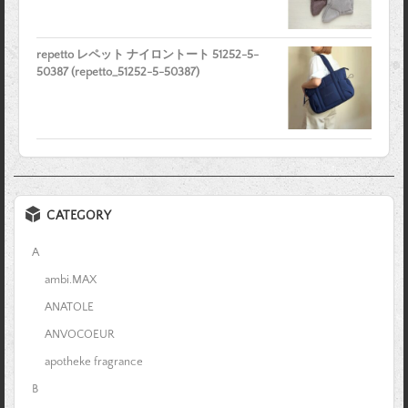
repetto レペット ナイロントート 51252-5-
50387 (repetto_51252-5-50387)
CATEGORY
A
ambi.MAX
ANATOLE
ANVOCOEUR
apotheke fragrance
B