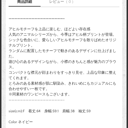
商品詳細
レビュー
（ 0 ）
———————————————————-
アヒルモチーフを上品に楽しむ、ほどよい存在感
人気のアニマルシリーズから、今季はアヒル柄プリントが登場。
シックな色合いに、愛らしいアヒルモチーフを散りばめたオリジ
ナルプリント。
ランダムに配置したモチーフで動きのあるデザインに仕上げまし
た。
遊び心のあるデザインながら、小襟のきちんと感が魅力のブラウ
ス。
コンパクトな襟元が顔まわりをすっきり見せ、上品な印象に整え
てくれます。
とろみのある素材感が肌に馴染み、きれいめにもカジュアルにも
合わせやすい一枚です。
※同素材のワンピースもございます。
———————————————————-
size(cm):F 着丈:64 身幅:59.1 肩幅:38 袖丈:59
Color ネイビー