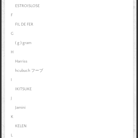
ESTROISLOSE
F
FIL DE FER
G
( g ) gram
H
Harriss
hcubuch フーブ
I
IKITSUKE
J
Jamini
K
KELEN
L