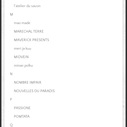
l'atelier du savon
M
mao made
MARECHAL TERRE
MAVERICK PRESENTS
meri ja kuu
MIDVEIN
minan polku
N
NOMBRE IMPAIR
NOUVELLES DU PARADIS
P
PASSIONE
POMTATA
Q