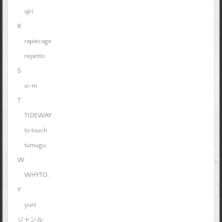
qiri
R
rapiecage
repetto
S
si-m
T
TIDEWAY
to touch
tumugu:
W
WHYTO.
Y
yuni
ジャンル