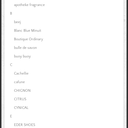
apotheke fragrance
B
beej
Blanc Blue Minuit
Boutique Ordinary
bulle de savon
buoy buoy
C
Cachellie
cafune
CHIGNON
CITRUS
CYNICAL
E
EDER SHOES