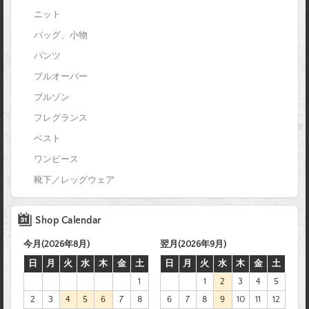
ニット
バッグ、小物
パンツ
プルオーバー
ブルゾン
フレグランス
ベスト
ワンピース
靴下／レッグウェア
Shop Calendar
今月(2026年8月)
翌月(2026年9月)
日
月
火
水
木
金
土
日
月
火
水
木
金
土
1
1
2
3
4
5
2
3
4
5
6
7
8
6
7
8
9
10
11
12