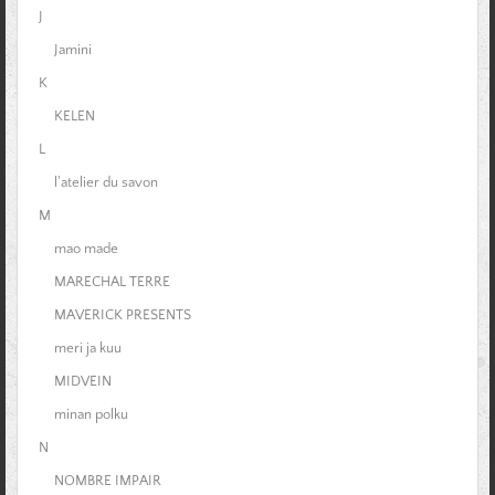
J
Jamini
K
KELEN
L
l'atelier du savon
M
mao made
MARECHAL TERRE
MAVERICK PRESENTS
meri ja kuu
MIDVEIN
minan polku
N
NOMBRE IMPAIR