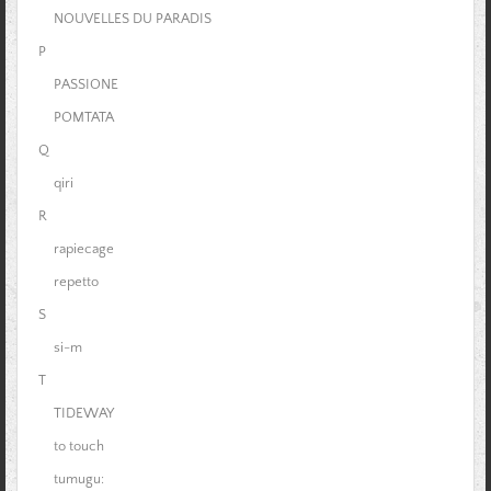
NOUVELLES DU PARADIS
P
PASSIONE
POMTATA
Q
qiri
R
rapiecage
repetto
S
si-m
T
TIDEWAY
to touch
tumugu: