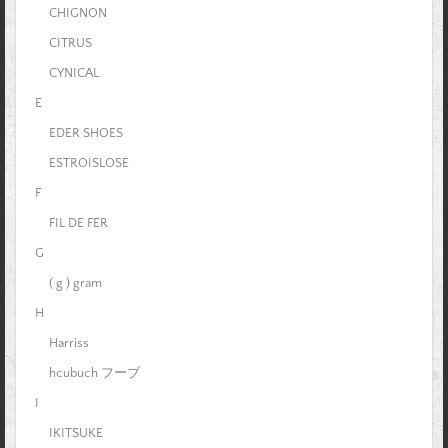
CHIGNON
CITRUS
CYNICAL
E
EDER SHOES
ESTROISLOSE
F
FIL DE FER
G
( g ) gram
H
Harriss
hcubuch フーブ
I
IKITSUKE