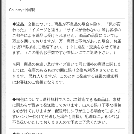
Country 中国製
◆返品、交換について… 商品が不良品の場合を除き、「気が変
わった」「イメージと違う」「サイズが合わない」等お客様の
ご都合による返品は受けられません。 商品の品質については
万全を期しておりますが、万一商品に不備があった場合、お届
け後3日以内にご連絡下さい。 すぐに返品・交換をさせて頂き
ます。（この場合お手数ですが着払いにてご返送下さい。）
※同一商品の色違い及びサイズ違いで同じ価格の商品に関しま
しては、在庫のあるもので1回に限り交換も対応させていただ
きます。 恐れ入りますが、このときに発生する往復の運送料
はお客様のご負担となります。
◆梱包について… 送料無料でネコポス対応できる商品は、素材
に関わらず畳みで発送致しております。出来る限り丁寧な梱包
を心がけておりますが、配送時にシワが生じる場合がございま
す(ハンガー掛けで発送した場合も同様)。配送時によるシワは
不良扱いいたしておりませんので予めご了承ください。