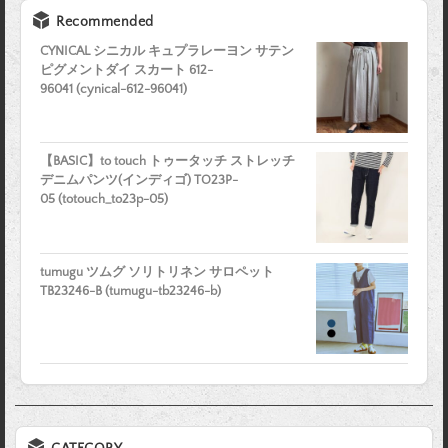
Recommended
CYNICAL シニカル キュプラレーヨン サテン
ピグメントダイ スカート 612-
96041 (cynical-612-96041)
【BASIC】to touch トゥータッチ ストレッチ
デニムパンツ(インディゴ) TO23P-
05 (totouch_to23p-05)
tumugu ツムグ ソリトリネン サロペット
TB23246-B (tumugu-tb23246-b)