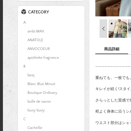
CATEGORY
A
ambi.MAX
ANATOLE
ANVOCOEUR
商品詳細
apotheke fragrance
B
————————————
beej
重ねても、一枚でも
Blanc Blue Minuit
キレイが続く!スタ
Boutique Ordinary
さらっとした質感で
bulle de savon
buoy buoy
程よく身体に沿うシ
C
ウエスト部分はシェ
Cachellie