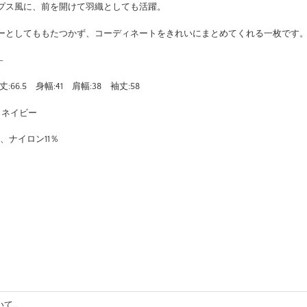
プス風に、前を開けて羽織としても活躍。
ーとしてももたつかず、コーディネートをきれいにまとめてくれる一枚です
–
) 着丈:66.5 身幅:41 肩幅:38 袖丈:58
ュ、ネイビー
9％、ナイロン11％
いて…