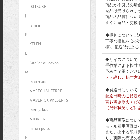
商品が不良品の場
IKITSUKE
返品は受けられま
J
商品の品質につい
すぐに返品・交換
Jamini
K
◆梱包について…
丁寧な梱包を心が
KELEN
様)。配送時によ
L
◆サイズについて
l'atelier du savon
手作業による採寸
予めご了承くださ
M
＞＞詳しい採寸方
mao made
◆発送日について
MARECHAL TERRE
配送日時のご指定
MAVERICK PRESENTS
言お書き添えくだ
（混雑状況などに
meri ja kuu
MIDVEIN
◆商品画像につい
モデル着用写真は
minan polku
また、出来る限り
N
り、実際の商品の