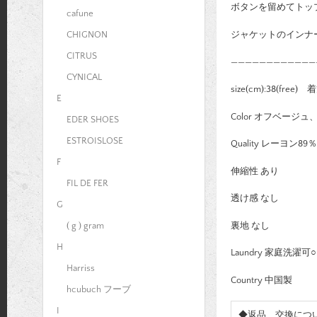
ボタンを留めてトッ
cafune
ジャケットのインナ
CHIGNON
CITRUS
————————————
CYNICAL
size(cm):38(free
E
Color オフベージ
EDER SHOES
ESTROISLOSE
Quality レーヨン8
F
伸縮性 あり
FIL DE FER
透け感 なし
G
裏地 なし
( g ) gram
H
Laundry 家庭洗濯可○
Harriss
Country 中国製
hcubuch フーブ
I
◆返品、交換につ