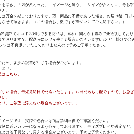
合を除き、「気が変わった」「イメージと違う」「サイズが合わない」等お客
せん。
ては万全を期しておりますが、万一商品に不備があった場合、お届け後3日以
をさせて頂きます。（この場合お手数ですが着払いにてご返送下さい。）
 送料無料でネコポス対応できる商品は、素材に関わらず畳みで発送致してお
けておりますが、配送時にシワが生じる場合がございます(ハンガー掛けで発
るシワは不良扱いいたしておりませんので予めご了承ください。
…
のため、多少の誤差が生じる場合がございます。
いませ。
法はこちら。
…
がない場合、最短発送日で発送いたします。即日発送も可能ですので、お急ぎ
さい。
より、ご希望に添えない場合もございます。）
て…
イメージです。実際の色合いは商品詳細画像でご確認ください。
実物に近いカラーになるよう心がけておりますが、ディズプレイや設定など、
色とは若干異なって見える場合がございます。予めご了承ください。