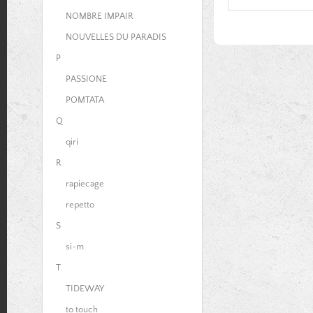
NOMBRE IMPAIR
NOUVELLES DU PARADIS
P
PASSIONE
POMTATA
Q
qiri
R
rapiecage
repetto
S
si-m
T
TIDEWAY
to touch