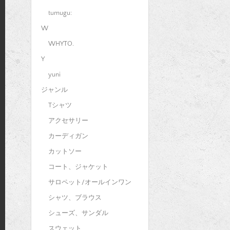
tumugu:
W
WHYTO.
Y
yuni
ジャンル
Tシャツ
アクセサリー
カーディガン
カットソー
コート、ジャケット
サロペット/オールインワン
シャツ、ブラウス
シューズ、サンダル
スウェット