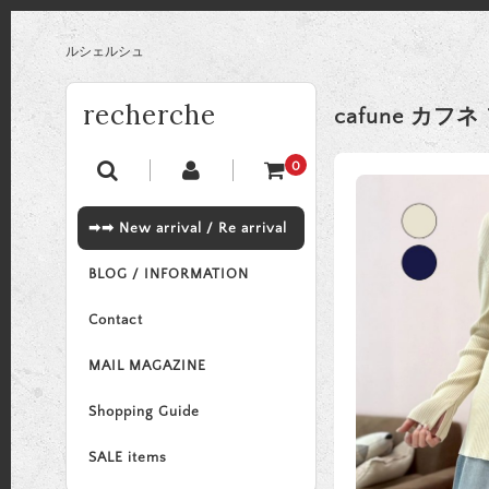
ルシェルシュ
recherche
cafune カ
0
➡➡ New arrival / Re arrival
BLOG / INFORMATION
Contact
MAIL MAGAZINE
Shopping Guide
SALE items