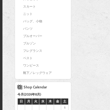
スカート
ニット
バッグ、小物
パンツ
プルオーバー
ブルゾン
フレグランス
ベスト
ワンピース
靴下／レッグウェア
Shop Calendar
今月(2026年8月)
日
月
火
水
木
金
土
1