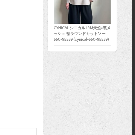
。
CYNICAL シニカル IRM天竺×裏メ
ッシュ 裾ラウンドカットソー
550-95539 (cynical-550-95539)