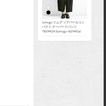
tumugu ツムグ ソアパールコン
パクト テーパードパンツ
TB21442A (tumugu-tb21442a)