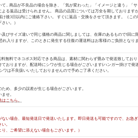
いて… 商品が不良品の場合を除き、「気が変わった」「イメージと違う」「
による返品は受けられません。 商品の品質については万全を期しております
届け後3日以内にご連絡下さい。 すぐに返品・交換をさせて頂きます。（この
下さい。）
い及びサイズ違いで同じ価格の商品に関しましては、在庫のあるもので1回に
 恐れ入りますが、このときに発生する往復の運送料はお客様のご負担となり
 送料無料でネコポス対応できる商品は、素材に関わらず畳みで発送致してお
けておりますが、配送時にシワが生じる場合がございます(ハンガー掛けで発
るシワは不良扱いいたしておりませんので予めご了承ください。
…
のため、多少の誤差が生じる場合がございます。
いませ。
法はこちら。
…
がない場合、最短発送日で発送いたします。即日発送も可能ですので、お急ぎ
さい。
より、ご希望に添えない場合もございます。）