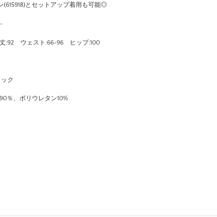
615918)とセットアップ着用も可能◎
–
e) 着丈:92 ウェスト:66~96 ヒップ:100
ラック
テル90％、ポリウレタン10%