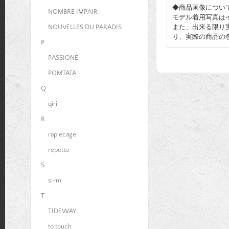
◆商品画像につい
NOMBRE IMPAIR
モデル着用写真は
また、出来る限り
NOUVELLES DU PARADIS
り、実際の商品の
P
PASSIONE
POMTATA
Q
qiri
R
rapiecage
repetto
S
si-m
T
TIDEWAY
to touch