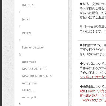
◆返品、交換につ
IKITSUKE
等お客様のご都合
J
があった場合、お
着払いにてご返送
Jamini
K
※同一商品の色違
ていただきます。
KELEN
L
◆梱包について…
l'atelier du savon
丁寧な梱包を心が
様)。配送時によ
M
mao made
◆サイズについて
手作業による採寸
MARECHAL TERRE
予めご了承くださ
MAVERICK PRESENTS
＞＞詳しい採寸方
meri ja kuu
◆発送日について
MIDVEIN
配送日時のご指定
言お書き添えくだ
minan polku
（混雑状況などに
N