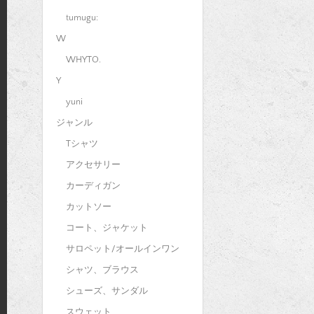
tumugu:
W
WHYTO.
Y
yuni
ジャンル
Tシャツ
アクセサリー
カーディガン
カットソー
コート、ジャケット
サロペット/オールインワン
シャツ、ブラウス
シューズ、サンダル
スウェット