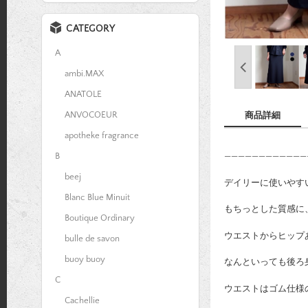
CATEGORY
A
ambi.MAX
ANATOLE
ANVOCOEUR
商品詳細
apotheke fragrance
B
————————————
beej
デイリーに使いやす
Blanc Blue Minuit
もちっとした質感に
Boutique Ordinary
ウエストからヒップ
bulle de savon
buoy buoy
なんといっても後ろ
C
ウエストはゴム仕様
Cachellie