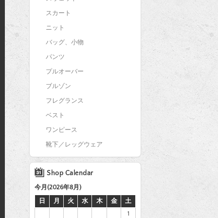
スカート
ニット
バッグ、小物
パンツ
プルオーバー
ブルゾン
フレグランス
ベスト
ワンピース
靴下／レッグウェア
Shop Calendar
今月(2026年8月)
日
月
火
水
木
金
土
1