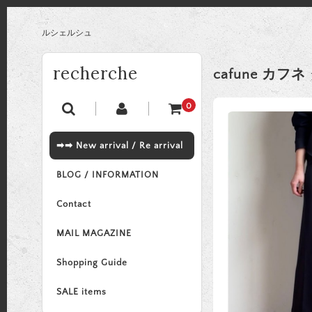
ルシェルシュ
recherche
cafune カフ
0
➡➡ New arrival / Re arrival
BLOG / INFORMATION
Contact
MAIL MAGAZINE
Shopping Guide
SALE items