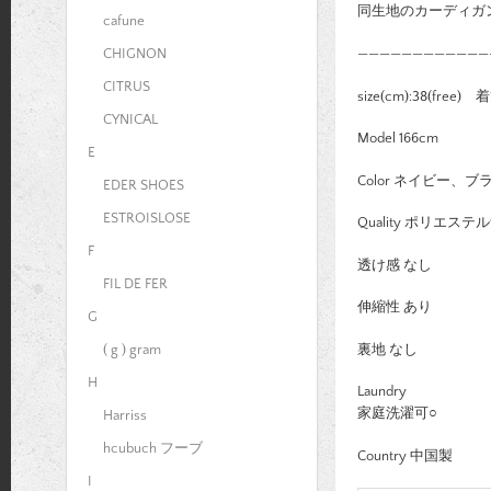
同生地のカーディガン(
cafune
————————————
CHIGNON
CITRUS
size(cm):38(fre
CYNICAL
Model 166cm
E
Color ネイビー、ブ
EDER SHOES
ESTROISLOSE
Quality ポリエス
F
透け感 なし
FIL DE FER
伸縮性 あり
G
裏地 なし
( g ) gram
H
Laundry
家庭洗濯可○
Harriss
hcubuch フーブ
Country 中国製
I