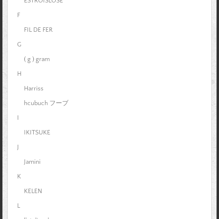
ESTROISLOSE
F
FIL DE FER
G
( g ) gram
H
Harriss
hcubuch フーブ
I
IKITSUKE
J
Jamini
K
KELEN
L