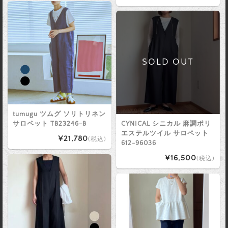
SOLD OUT
tumugu ツムグ ソリトリネン
サロペット TB23246-B
CYNICAL シニカル 麻調ポリ
エステルツイル サロペット
¥21,780
(税込)
612-96036
¥16,500
(税込)