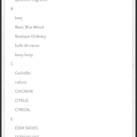
B
beej
Blanc Blue Minuit
Boutique Ordinary
bulle de savon
buoy buoy
C
Cachellie
cafune
CHIGNON
CITRUS
CYNICAL
E
EDER SHOES