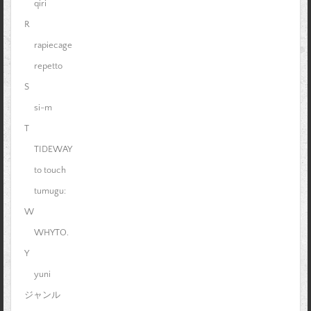
qiri
R
rapiecage
repetto
S
si-m
T
TIDEWAY
to touch
tumugu:
W
WHYTO.
Y
yuni
ジャンル