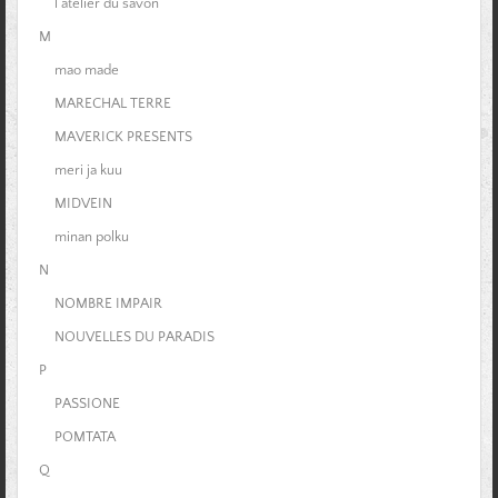
l'atelier du savon
M
mao made
MARECHAL TERRE
MAVERICK PRESENTS
meri ja kuu
MIDVEIN
minan polku
N
NOMBRE IMPAIR
NOUVELLES DU PARADIS
P
PASSIONE
POMTATA
Q