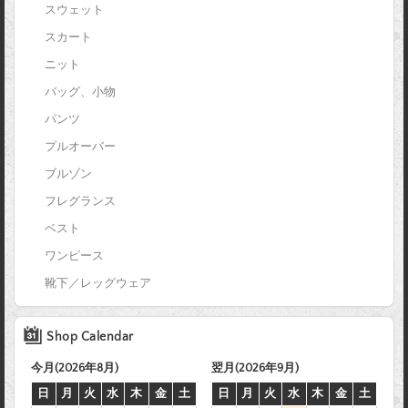
スウェット
スカート
ニット
バッグ、小物
パンツ
プルオーバー
ブルゾン
フレグランス
ベスト
ワンピース
靴下／レッグウェア
Shop Calendar
今月(2026年8月)
翌月(2026年9月)
日
月
火
水
木
金
土
日
月
火
水
木
金
土