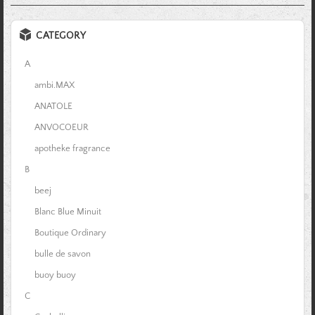
CATEGORY
A
ambi.MAX
ANATOLE
ANVOCOEUR
apotheke fragrance
B
beej
Blanc Blue Minuit
Boutique Ordinary
bulle de savon
buoy buoy
C