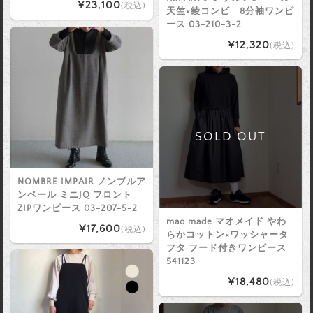
¥23,100
(税込)
天竺×綾コンビ 8分袖ワンピ
ース 03-210-3-2
¥12,320
(税込)
SOLD OUT
NOMBRE IMPAIR ノンブルア
ンペール ミニJQ フロント
ZIPワンピース 03-207-5-2
mao made マオメイド やわ
¥17,600
(税込)
らかコットン×ワッシャータ
フタ フード付きワンピース
541123
¥18,480
(税込)