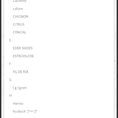
Cachellie
cafune
CHIGNON
CITRUS
CYNICAL
E
EDER SHOES
ESTROISLOSE
F
FIL DE FER
G
( g ) gram
H
Harriss
hcubuch フーブ