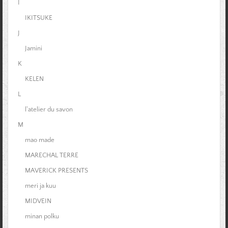
I
IKITSUKE
J
Jamini
K
KELEN
L
l'atelier du savon
M
mao made
MARECHAL TERRE
MAVERICK PRESENTS
meri ja kuu
MIDVEIN
minan polku