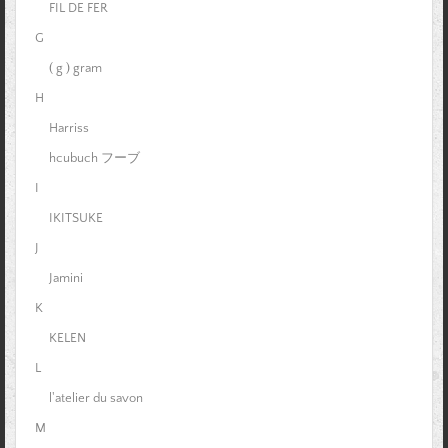
FIL DE FER
G
( g ) gram
H
Harriss
hcubuch フーブ
I
IKITSUKE
J
Jamini
K
KELEN
L
l'atelier du savon
M