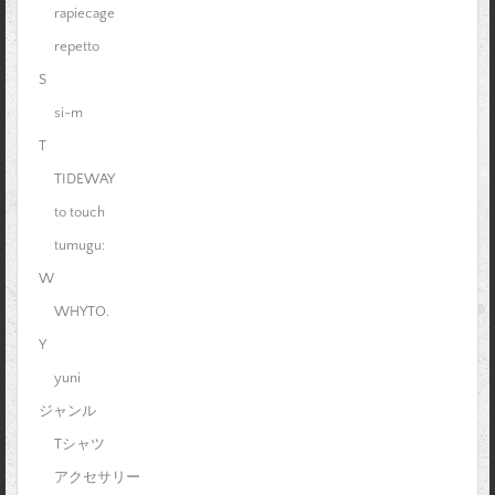
rapiecage
repetto
S
si-m
T
TIDEWAY
to touch
tumugu:
W
WHYTO.
Y
yuni
ジャンル
Tシャツ
アクセサリー