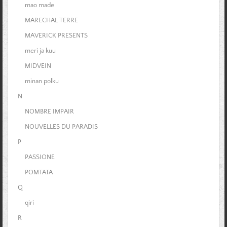
mao made
MARECHAL TERRE
MAVERICK PRESENTS
meri ja kuu
MIDVEIN
minan polku
N
NOMBRE IMPAIR
NOUVELLES DU PARADIS
P
PASSIONE
POMTATA
Q
qiri
R