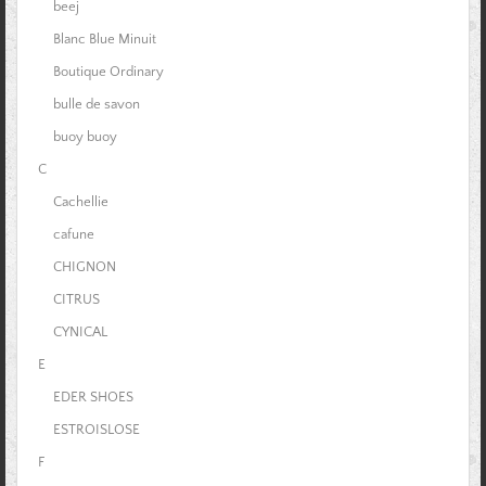
beej
Blanc Blue Minuit
Boutique Ordinary
bulle de savon
buoy buoy
C
Cachellie
cafune
CHIGNON
CITRUS
CYNICAL
E
EDER SHOES
ESTROISLOSE
F