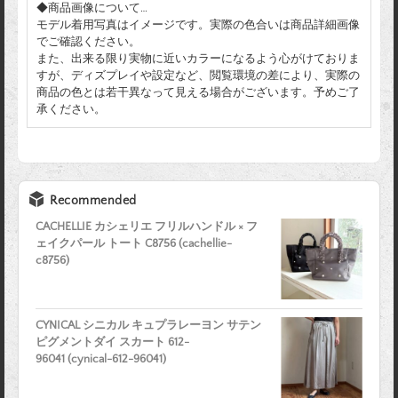
◆商品画像について…
モデル着用写真はイメージです。実際の色合いは商品詳細画像
でご確認ください。
また、出来る限り実物に近いカラーになるよう心がけておりま
すが、ディズプレイや設定など、閲覧環境の差により、実際の
商品の色とは若干異なって見える場合がございます。予めご了
承ください。
Recommended
CACHELLIE カシェリエ フリルハンドル × フ
ェイクパール トート C8756 (cachellie-
c8756)
CYNICAL シニカル キュプラレーヨン サテン
ピグメントダイ スカート 612-
96041 (cynical-612-96041)