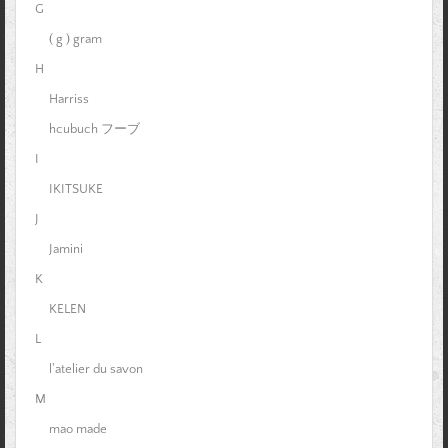
G
( g ) gram
H
Harriss
hcubuch フーブ
I
IKITSUKE
J
Jamini
K
KELEN
L
l'atelier du savon
M
mao made