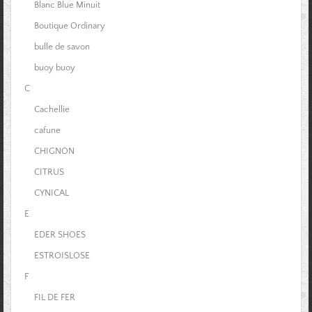
Blanc Blue Minuit
Boutique Ordinary
bulle de savon
buoy buoy
C
Cachellie
cafune
CHIGNON
CITRUS
CYNICAL
E
EDER SHOES
ESTROISLOSE
F
FIL DE FER