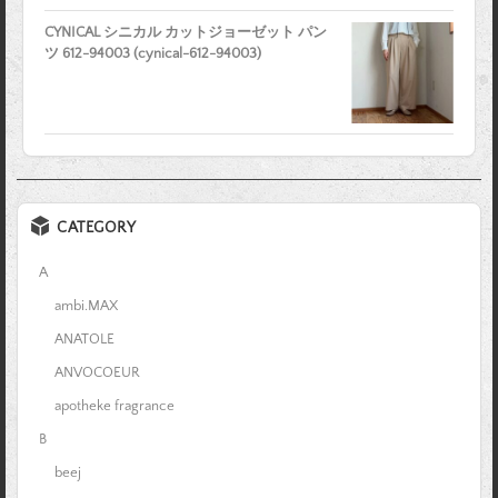
CYNICAL シニカル カットジョーゼット パン
ツ 612-94003 (cynical-612-94003)
CATEGORY
A
ambi.MAX
ANATOLE
ANVOCOEUR
apotheke fragrance
B
beej