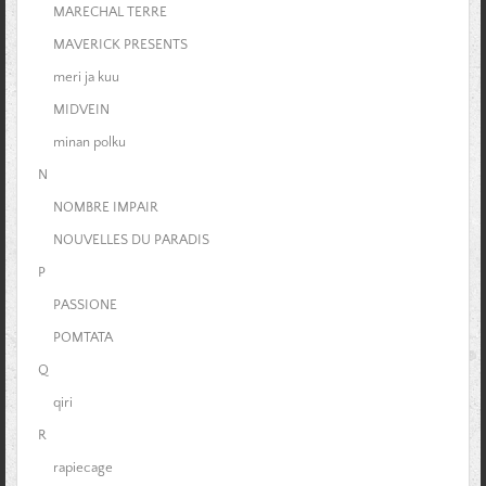
MARECHAL TERRE
MAVERICK PRESENTS
meri ja kuu
MIDVEIN
minan polku
N
NOMBRE IMPAIR
NOUVELLES DU PARADIS
P
PASSIONE
POMTATA
Q
qiri
R
rapiecage