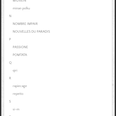
MIDVEIN
minan polku
N
NOMBRE IMPAIR
NOUVELLES DU PARADIS
P
PASSIONE
POMTATA
Q
qiri
R
rapiecage
repetto
S
si-m