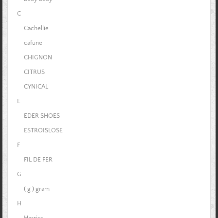
C
Cachellie
cafune
CHIGNON
CITRUS
CYNICAL
E
EDER SHOES
ESTROISLOSE
F
FIL DE FER
G
( g ) gram
H