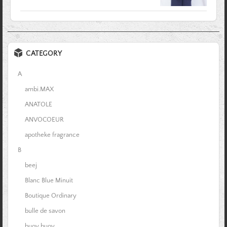
CATEGORY
A
ambi.MAX
ANATOLE
ANVOCOEUR
apotheke fragrance
B
beej
Blanc Blue Minuit
Boutique Ordinary
bulle de savon
buoy buoy