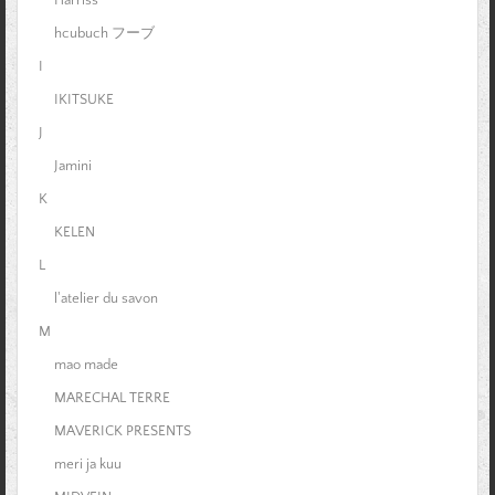
Harriss
hcubuch フーブ
I
IKITSUKE
J
Jamini
K
KELEN
L
l'atelier du savon
M
mao made
MARECHAL TERRE
MAVERICK PRESENTS
meri ja kuu