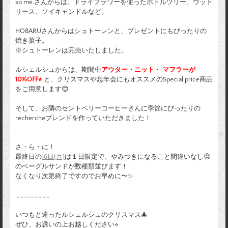
so me.さんからは、
ドライフラワーを使ったボトルツリー、ウッド
リース、ソイキャンドルなど。
HOBARUさんからはシュトーレンと
、プレゼントにもぴったりの
焼き菓子。
※シュトーレンは完売いたしました。
ルシェルシュからは、期間中
アウター・ニット・ マフラーが
10%OFF⭐︎
と、クリスマスや忘年会にもオススメのSpecial price商品
をご用意します😊
そして、お隣のセントベリーコーヒーさんに季節にぴったりの
rechercheブレンドを作っていただきました！
さ・ら・に！
最終日の
16日(月)
は１日限定で、やみつきになること間違いなし🤤
のベーグルサンドが数種類並びます！
なくなり次第終了ですのでお早めに〜✨
……………………
いつもと違ったルシェルシュのクリスマス🎄
ぜひ、お誘いの上お越しください⭐︎