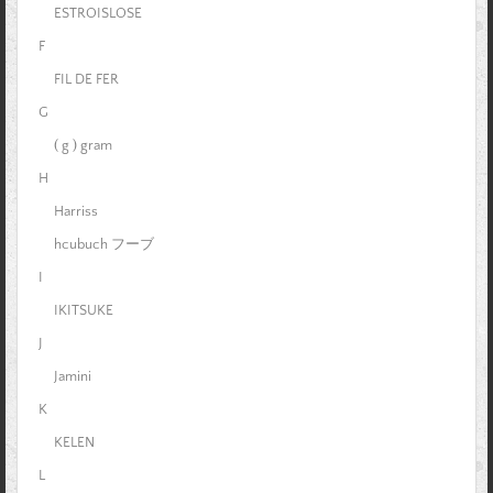
ESTROISLOSE
F
FIL DE FER
G
( g ) gram
H
Harriss
hcubuch フーブ
I
IKITSUKE
J
Jamini
K
KELEN
L