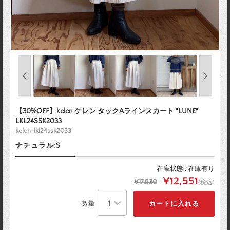
【30%OFF】kelen ケレン タックAラインスカート "LUNE"
LKL24SSK2033
kelen-lkl24ssk2033
ナチュラル:S
在庫状態 : 在庫有り
¥12,551
¥17,930
(税込)
数量