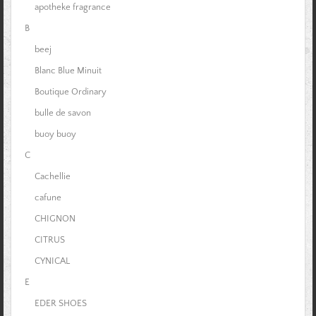
apotheke fragrance
B
beej
Blanc Blue Minuit
Boutique Ordinary
bulle de savon
buoy buoy
C
Cachellie
cafune
CHIGNON
CITRUS
CYNICAL
E
EDER SHOES