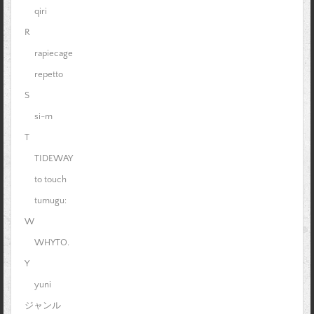
qiri
R
rapiecage
repetto
S
si-m
T
TIDEWAY
to touch
tumugu:
W
WHYTO.
Y
yuni
ジャンル