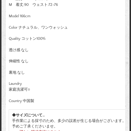
M 着丈:90 ウェスト:72~76
Model 166cm
Color ナチュラル、ワンウォッシュ
Quality コットン100%
透け感 なし
伸縮性 なし
裏地 なし
Laundry
家庭洗濯可○
Country 中国製
◆サイズについて…
手作業による採寸のため、多少の誤差が生じる場合がございます。
予めご了承くださいませ。