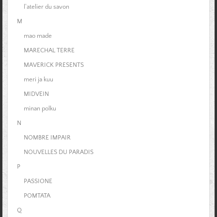
l'atelier du savon
M
mao made
MARECHAL TERRE
MAVERICK PRESENTS
meri ja kuu
MIDVEIN
minan polku
N
NOMBRE IMPAIR
NOUVELLES DU PARADIS
P
PASSIONE
POMTATA
Q