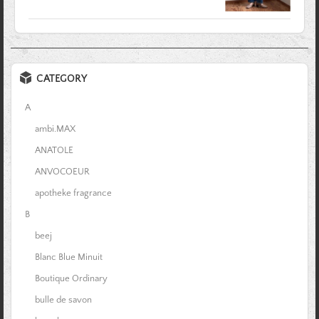
CATEGORY
A
ambi.MAX
ANATOLE
ANVOCOEUR
apotheke fragrance
B
beej
Blanc Blue Minuit
Boutique Ordinary
bulle de savon