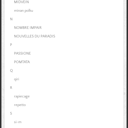
MIDVEIN
minan polku
N
NOMBRE IMPAIR
NOUVELLES DU PARADIS
P
PASSIONE
POMTATA
Q
qiri
R
rapiecage
repetto
S
si-m