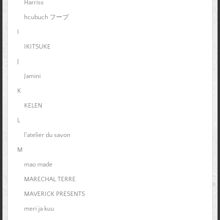
Harriss
hcubuch フーブ
I
IKITSUKE
J
Jamini
K
KELEN
L
l'atelier du savon
M
mao made
MARECHAL TERRE
MAVERICK PRESENTS
meri ja kuu