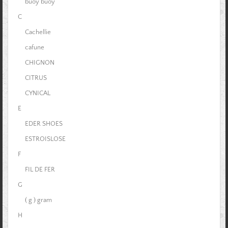
buoy buoy
C
Cachellie
cafune
CHIGNON
CITRUS
CYNICAL
E
EDER SHOES
ESTROISLOSE
F
FIL DE FER
G
( g ) gram
H