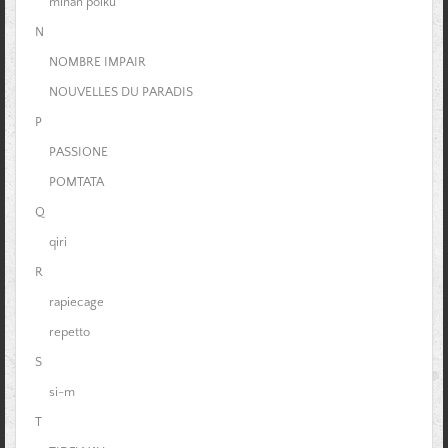
minan polku
N
NOMBRE IMPAIR
NOUVELLES DU PARADIS
P
PASSIONE
POMTATA
Q
qiri
R
rapiecage
repetto
S
si-m
T