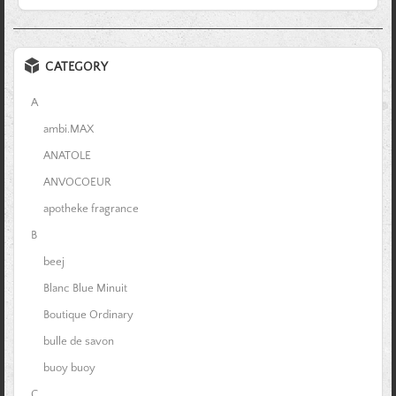
CATEGORY
A
ambi.MAX
ANATOLE
ANVOCOEUR
apotheke fragrance
B
beej
Blanc Blue Minuit
Boutique Ordinary
bulle de savon
buoy buoy
C