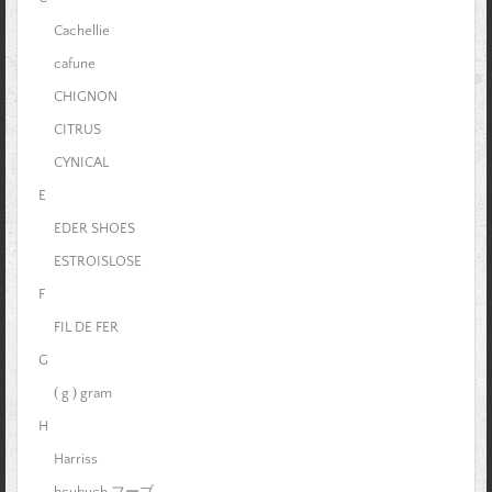
Cachellie
cafune
CHIGNON
CITRUS
CYNICAL
E
EDER SHOES
ESTROISLOSE
F
FIL DE FER
G
( g ) gram
H
Harriss
hcubuch フーブ