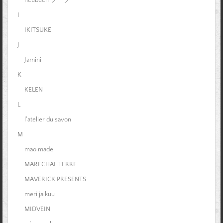
I
IKITSUKE
J
Jamini
K
KELEN
L
l'atelier du savon
M
mao made
MARECHAL TERRE
MAVERICK PRESENTS
meri ja kuu
MIDVEIN