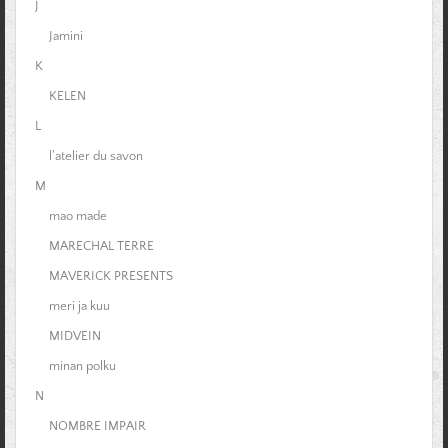
J
Jamini
K
KELEN
L
l'atelier du savon
M
mao made
MARECHAL TERRE
MAVERICK PRESENTS
meri ja kuu
MIDVEIN
minan polku
N
NOMBRE IMPAIR