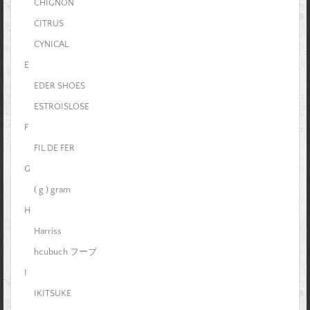
CHIGNON
CITRUS
CYNICAL
E
EDER SHOES
ESTROISLOSE
F
FIL DE FER
G
( g ) gram
H
Harriss
hcubuch フーブ
I
IKITSUKE