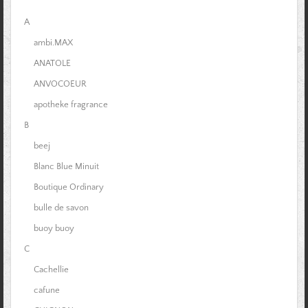
A
ambi.MAX
ANATOLE
ANVOCOEUR
apotheke fragrance
B
beej
Blanc Blue Minuit
Boutique Ordinary
bulle de savon
buoy buoy
C
Cachellie
cafune