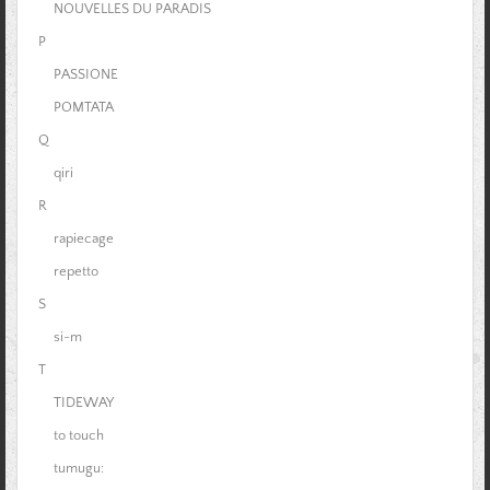
NOUVELLES DU PARADIS
P
PASSIONE
POMTATA
Q
qiri
R
rapiecage
repetto
S
si-m
T
TIDEWAY
to touch
tumugu: