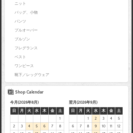
ニット
バッグ、小物
パンツ
プルオーバー
ブルゾン
フレグランス
ベスト
ワンピース
靴下／レッグウェア
Shop Calendar
今月(2026年8月)
翌月(2026年9月)
日
月
火
水
木
金
土
日
月
火
水
木
金
土
1
1
2
3
4
5
2
3
4
5
6
7
8
6
7
8
9
10
11
12