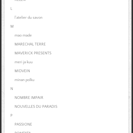
L
l'atelier du savon
M
mao made
MARECHAL TERRE
MAVERICK PRESENTS
meri ja kuu
MIDVEIN
minan polku
N
NOMBRE IMPAIR
NOUVELLES DU PARADIS
P
PASSIONE