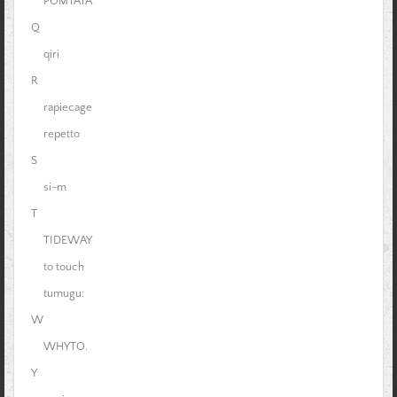
POMTATA
Q
qiri
R
rapiecage
repetto
S
si-m
T
TIDEWAY
to touch
tumugu:
W
WHYTO.
Y