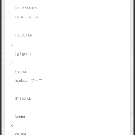
EDER SHOES
ESTROISLOSE
F
FIL DE FER
G
( g ) gram
H
Harriss
hcubuch フーブ
I
IKITSUKE
J
Jamini
K
KELEN