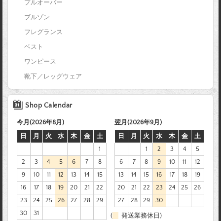
プルオーバー
ブルゾン
フレグランス
ベスト
ワンピース
靴下／レッグウェア
Shop Calendar
今月(2026年8月)
翌月(2026年9月)
日
月
火
水
木
金
土
日
月
火
水
木
金
土
1
1
2
3
4
5
2
3
4
5
6
7
8
6
7
8
9
10
11
12
9
10
11
12
13
14
15
13
14
15
16
17
18
19
16
17
18
19
20
21
22
20
21
22
23
24
25
26
23
24
25
26
27
28
29
27
28
29
30
30
31
(
発送業務休日)