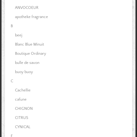
ANVOCOEUR
apotheke fragrance
B
beej
Blanc Blue Minuit
Boutique Ordinary
bulle de savon
buoy buoy
C
Cachellie
cafune
CHIGNON
CITRUS
CYNICAL
E