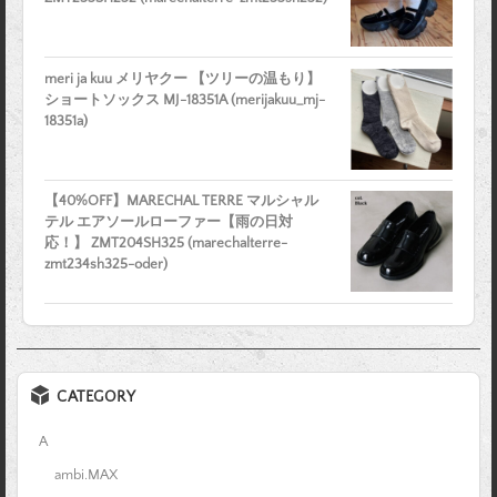
meri ja kuu メリヤクー 【ツリーの温もり】
ショートソックス MJ-18351A (merijakuu_mj-
18351a)
【40%OFF】MARECHAL TERRE マルシャル
テル エアソールローファー【雨の日対
応！】 ZMT204SH325 (marechalterre-
zmt234sh325-oder)
CATEGORY
A
ambi.MAX