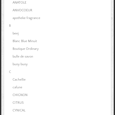
ANATOLE
ANVOCOEUR
apotheke fragrance
B
beej
Blanc Blue Minuit
Boutique Ordinary
bulle de savon
buoy buoy
C
Cachellie
cafune
CHIGNON
CITRUS
CYNICAL