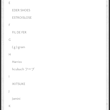
E
EDER SHOES
ESTROISLOSE
F
FIL DE FER
G
( g ) gram
H
Harriss
hcubuch フーブ
I
IKITSUKE
J
Jamini
K