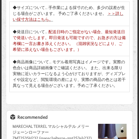
◆サイズについて… 手作業による採寸のため、多少の誤差が生
じる場合がございます。 予めご了承くださいませ。
＞＞詳し
い採寸方法はこちら。
◆発送日について…
配送日時のご指定がない場合、最短発送日
で発送いたします。即日発送も可能ですので、お急ぎの方は備
考欄に一言お書き添えください。 （混雑状況などにより、ご
希望に添えない場合もございます。）
◆商品画像について… モデル着用写真はイメージです。実際の
色合いは商品詳細画像でご確認ください。 また、出来る限り
実物に近いカラーになるよう心がけておりますが、ディズプレ
イや設定など、閲覧環境の差により、実際の商品の色とは若干
異なって見える場合がございます。予めご了承ください。
Recommended
MARECHAL TERREL マルシャルテル メリー
ジェーンローファー
ZMT253SH232 (marechalterre-zmt253sh232)