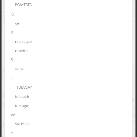
POMTATA
Q
qiri
R
rapiecage
repetto
S
si-m
T
TIDEWAY
to touch
tumugu:
W
WHYTO.
Y