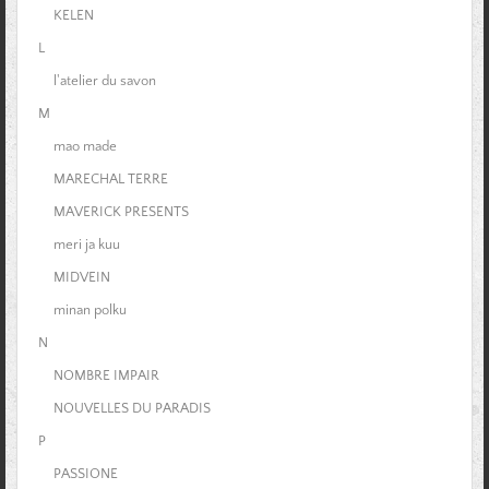
KELEN
L
l'atelier du savon
M
mao made
MARECHAL TERRE
MAVERICK PRESENTS
meri ja kuu
MIDVEIN
minan polku
N
NOMBRE IMPAIR
NOUVELLES DU PARADIS
P
PASSIONE