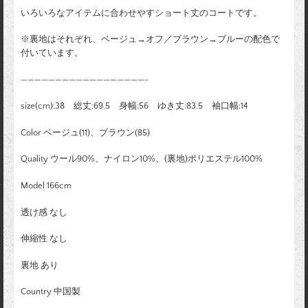
いろいろなアイテムに合わせやすショート丈のコートです。
※裏地はそれぞれ、ベージュ→オフ／ブラウン→ブルーの配色で
付いています。
——————————————————-
size(cm):38 総丈:69.5 身幅:56 ゆき丈:83.5 袖口幅:14
Color ベージュ(11)、ブラウン(85)
Quality ウール90%、ナイロン10%、(裏地)ポリエステル100%
Model 166cm
透け感 なし
伸縮性 なし
裏地 あり
Country 中国製