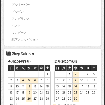
プルオーバー
ブルゾン
フレグランス
ベスト
ワンピース
靴下／レッグウェア
Shop Calendar
今月(2026年8月)
翌月(2026年9月)
日
月
火
水
木
金
土
日
月
火
水
木
金
土
1
1
2
3
4
5
2
3
4
5
6
7
8
6
7
8
9
10
11
12
9
10
11
12
13
14
15
13
14
15
16
17
18
19
16
17
18
19
20
21
22
20
21
22
23
24
25
26
23
24
25
26
27
28
29
27
28
29
30
30
31