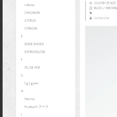
2020年1月18日
cafune
BLOG / INFOR
CHIGNON
recherche
CITRUS
CYNICAL
E
EDER SHOES
ESTROISLOSE
F
FIL DE FER
G
( g ) gram
H
Harriss
hcubuch フーブ
I