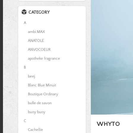
CATEGORY
A
ambi.MAX
ANATOLE
ANVOCOEUR
apotheke fragrance
B
beej
Blanc Blue Minuit
Boutique Ordinary
bulle de savon
buoy buoy
C
WHYTO
Cachellie