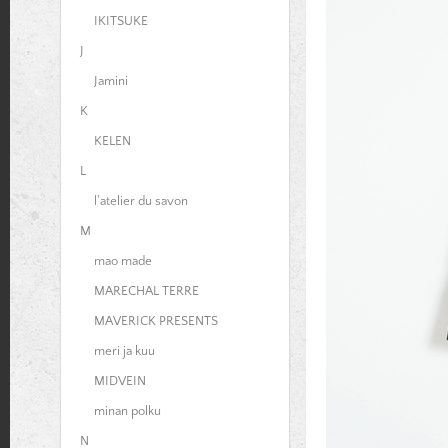
IKITSUKE
J
Jamini
K
KELEN
L
l'atelier du savon
M
mao made
MARECHAL TERRE
MAVERICK PRESENTS
meri ja kuu
MIDVEIN
minan polku
N