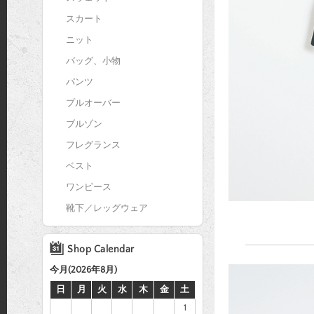
スカート
ニット
バッグ、小物
パンツ
プルオーバー
ブルゾン
フレグランス
ベスト
ワンピース
靴下／レッグウェア
Shop Calendar
今月(2026年8月)
日
月
火
水
木
金
土
1