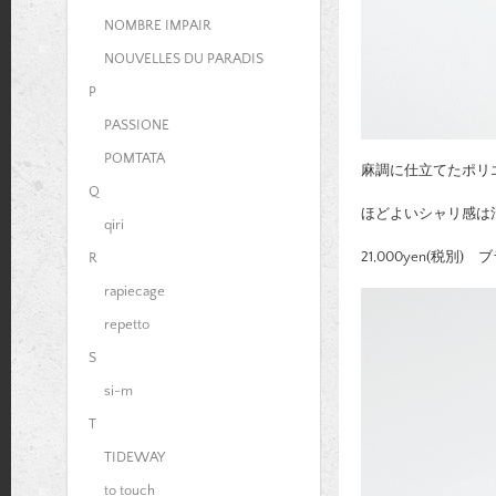
NOMBRE IMPAIR
NOUVELLES DU PARADIS
P
PASSIONE
POMTATA
麻調に仕立てたポリ
Q
ほどよいシャリ感は
qiri
21,000yen(税別)
R
rapiecage
repetto
S
si-m
T
TIDEWAY
to touch