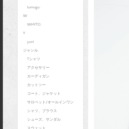
tumugu:
W
WHYTO.
Y
yuni
ジャンル
Tシャツ
アクセサリー
カーディガン
カットソー
コート、ジャケット
サロペット/オールインワン
シャツ、ブラウス
シューズ、サンダル
スウェット