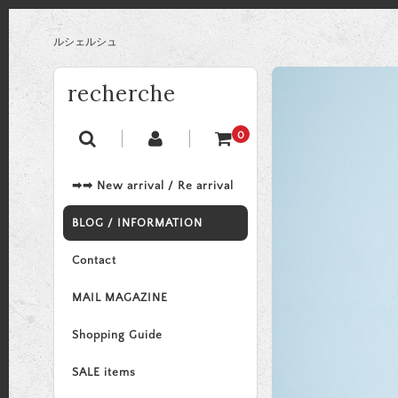
ルシェルシュ
recherche
0
➡➡ New arrival / Re arrival
BLOG / INFORMATION
Contact
MAIL MAGAZINE
Shopping Guide
SALE items