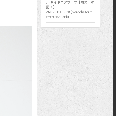
ル サイドゴアブーツ【雨の日対
応！】
ZMT204SH036B (marechalterre-
zmt204sh036b)