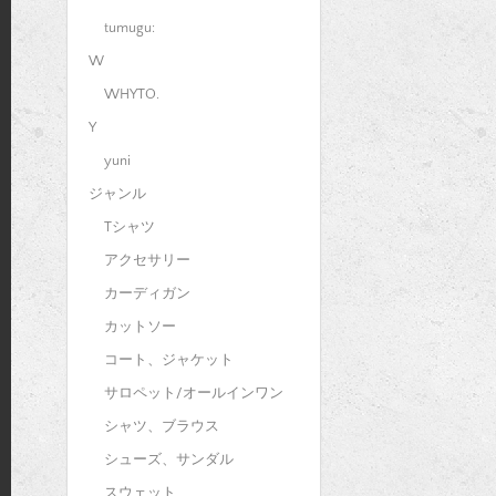
tumugu:
W
WHYTO.
Y
yuni
ジャンル
Tシャツ
アクセサリー
カーディガン
カットソー
コート、ジャケット
サロペット/オールインワン
シャツ、ブラウス
シューズ、サンダル
スウェット