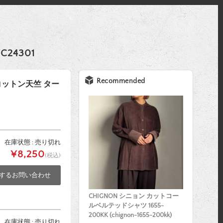
24301
Recommended
ーコットン天竺 ター
在庫状態 : 売り切れ
¥8,250
(税込)
するお問い合わせ
CHIGNON シニョン カットコー
ルベルテッドシャツ 1655-
200KK (chignon-1655-200kk)
在庫状態 : 売り切れ