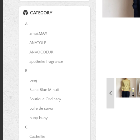
CATEGORY
A
ambi.MAX
ANATOLE
ANVOCOEUR
apotheke fragrance
B
beej
Blanc Blue Minuit
Boutique Ordinary
bulle de savon
buoy buoy
C
Cachellie