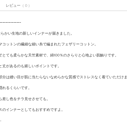
レビュー
（ 0 ）
———————-
くて柔らかい生地の新しいインナーが届きました。
マコットンの繊細な細い糸で編まれたフェザリーコットン。
でとても柔らかな天竺素材で、綿100％のさらりと心地よい肌触りです。
と丈があるのも嬉しいポイントです。
部分は縫い目が肌に当たらないなめらかな質感でストレスなく着ていただけ
隠れるくらいです。
ら差し色をチラ見せさせても。
スのインナーとしてもおすすめですよ。
–