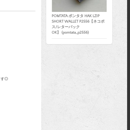
POMTATA ポンタタ HAK LZIP
SHORT WALLET P2556【ネコポ
ス/レターパック
OK】 (pomtata_p2556)
ます◎