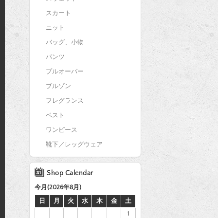
スカート
ニット
バッグ、小物
パンツ
プルオーバー
ブルゾン
フレグランス
ベスト
ワンピース
靴下／レッグウェア
Shop Calendar
今月(2026年8月)
日
月
火
水
木
金
土
1