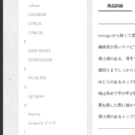
cafune
商品詳細
CHIGNON
————————————
CITRUS
CYNICAL
tumugu:から軽
E
繊維長が長いスーピ
EDER SHOES
透け感のある、薄手
ESTROISLOSE
F
腰回りまでしっかり
FIL DE FER
ゆとりのあるネック
G
袖は長めで手の甲が
( g ) gram
重ね着した際に袖か
H
Harriss
透け感のあるトップ
hcubuch フーブ
————————————
I