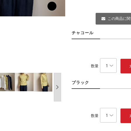
この商品に関
チャコール
数量
ブラック
数量