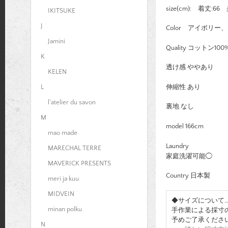
size(cm): 着丈:6
IKITSUKE
J
Color アイボリ
Jamini
Quality コットン100
K
透け感 ややあり
KELEN
伸縮性 あり
L
l'atelier du savon
裏地 なし
M
model 166cm
mao made
Laundry
MARECHAL TERRE
家庭洗濯可能◯
MAVERICK PRESENTS
Country 日本製
meri ja kuu
MIDVEIN
◆サイズについて
minan polku
手作業による採寸
予めご了承くださ
N