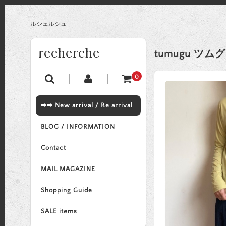
ルシェルシュ
recherche
tumugu ツ
0
➡➡ New arrival / Re arrival
BLOG / INFORMATION
Contact
MAIL MAGAZINE
Shopping Guide
SALE items