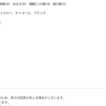
6 身幅:50 ゆき丈:84 腕幅(二の腕):18 袖口幅:10
ー、イエロー、チャコール、ブラック
%
…
のため、多少の誤差が生じる場合がございます。
いませ。