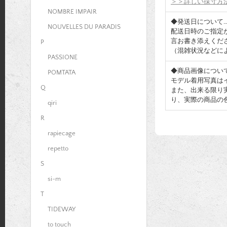
＞＞詳しい採寸方
NOMBRE IMPAIR
◆発送日について
NOUVELLES DU PARADIS
配送日時のご指定
言お書き添えくだ
P
（混雑状況などに
PASSIONE
◆商品画像につい
POMTATA
モデル着用写真は
Q
また、出来る限り
り、実際の商品の
qiri
R
rapiecage
repetto
S
si-m
T
TIDEWAY
to touch