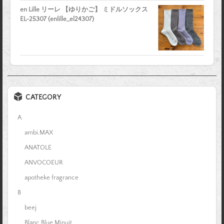
en Lille リーレ 【ゆりかご】 ミドルソックス
EL-25307 (enlille_el24307)
CATEGORY
A
ambi.MAX
ANATOLE
ANVOCOEUR
apotheke fragrance
B
beej
Blanc Blue Minuit