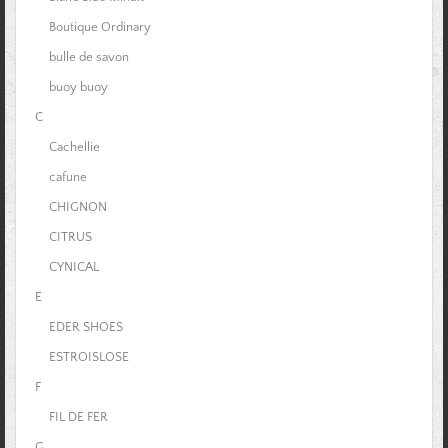
Boutique Ordinary
bulle de savon
buoy buoy
C
Cachellie
cafune
CHIGNON
CITRUS
CYNICAL
E
EDER SHOES
ESTROISLOSE
F
FIL DE FER
G