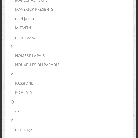
MARECHAL TERRE
MAVERICK PRESENTS
meri ja kuu
MIDVEIN
minan polku
N
NOMBRE IMPAIR
NOUVELLES DU PARADIS
P
PASSIONE
POMTATA
Q
qiri
R
rapiecage