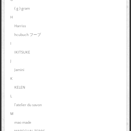
( g ) gram
H
Harriss
hcubuch フーブ
I
IKITSUKE
J
Jamini
K
KELEN
L
l'atelier du savon
M
mao made